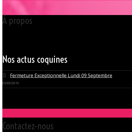
À propos
Votre club libertin l’Orchidée Noire, haut lieu du libertinage à Nantes 
Grâce à cette proximité au centre-ville de Nantes qui nous permet d’accue
du monde libertin.
Les instants de libertinage ne sont pas exclusivement réservés aux wee
des soirées tantôt raffinées, tantôt explosives.
Nos actus coquines
Fermeture Exceptionnelle Lundi 09 Septembre
03/09/2019
Contactez-nous