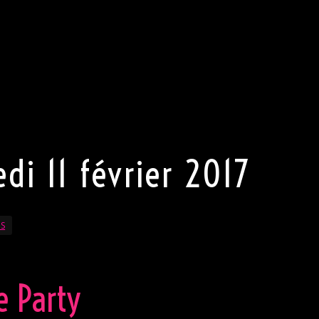
 notre clientèle une tenue (très) correcte en toute
r, pas de jeans, pas de chaussures de sport, et une chemi
e, pas de pantalon mais une robe sexy ou une jupe.
 la plus sexy s’exprimer. Porter une tenue sexy est (TRÈS)
oit de refuser l’entrée au club.
di 11 février 2017
FS
e Party