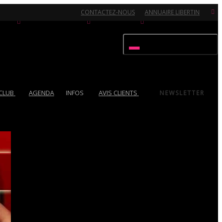
CONTACTEZ-NOUS
ANNUAIRE LIBERTIN
Activer/désactiver navigation
 CLUB
AGENDA
INFOS
AVIS CLIENTS
NEWSLETTER
Ouvert 7/7 - Pour toutes informations, contactez-nous au 02.51.72.21.81