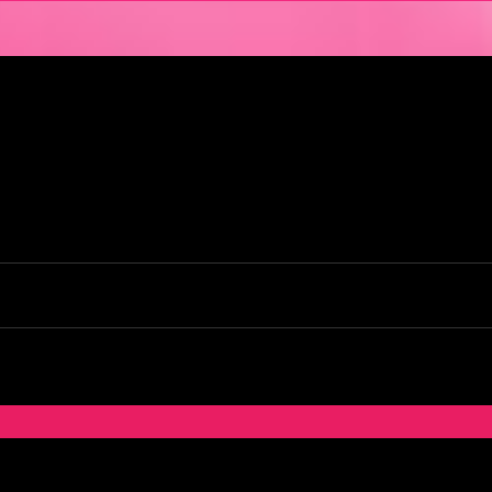
en Pays de la Loire est situé au cœur même de la Ville des ducs de bretagn
illir nos clients pour des moments d’échangisme, d’évasion et de détente, 
kends. L’Orchidée Noire vous ouvre ses portes tous les jours de la semai