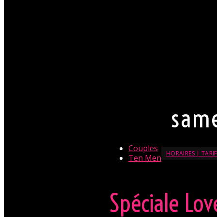
Néanmoins nous attendons de
circonstance.
Par conséquent pour Monsieu
est souhaitable. Pour Madam
Mesdames, laissez votre part
fortement appréciée.
La direction se réserve le dr
En savoir + sur le Dresscode
same
Couples
HORAIRES | TARI
Ten Men
Spéciale Lov