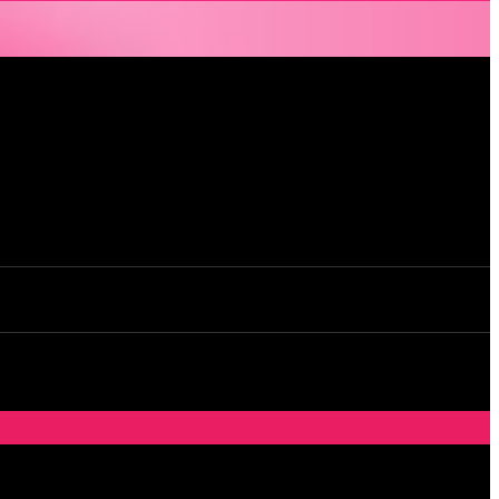
e, à quelques mètres seulement du CHU Hôtel Dieu.
dans un lieu facile d’accès, l’Orchidée Noire est devenue une institution
ne pour des après-midi tendres, secrètes ou coquines, mais aussi pour