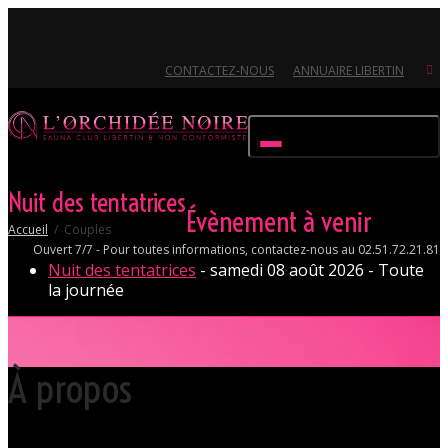
CONTACTEZ-NOUS
ANNUAIRE LIBERTIN
Activer/désactiver navigation
Nuit des tentatrices
Évènement à venir
Accueil
Couples
Ouvert 7/7 - Pour toutes informations, contactez-nous au 02.51.72.21.81
Nuit des tentatrices
- samedi 08 août 2026 - Toute
la journée
À propos
Votre club libertin l’Orchidée Noire, haut lieu du libertinage à Nantes en