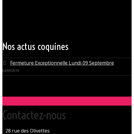
Pays de la Loire est situé au cœur même de la Ville des ducs de
bretagne, à quelques mètres seulement du CHU Hôtel Dieu.
Grâce à cette proximité au centre-ville de Nantes qui nous permet
d’accueillir nos clients pour des moments d’échangisme, d’évasion et
de détente, dans un lieu facile d’accès, l’Orchidée Noire est devenue
une institution du monde libertin.
Les instants de libertinage ne sont pas exclusivement réservés aux
weekends. L’Orchidée Noire vous ouvre ses portes tous les jours de la
semaine pour des après-midi tendres, secrètes ou coquines, mais
aussi pour des soirées tantôt raffinées, tantôt explosives.
Nos actus coquines
Fermeture Exceptionnelle Lundi 09 Septembre
03/09/2019
Contactez-nous
28 rue des Olivettes