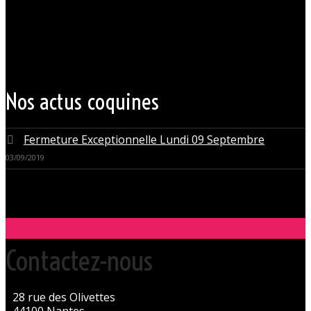
bretagne, à quelques mètres seulement du CHU Hôtel Dieu.
Grâce à cette proximité au centre-ville de Nantes qui nous permet
d’accueillir nos clients pour des moments d’échangisme, d’évasion et
de détente, dans un lieu facile d’accès, l’Orchidée Noire est devenue
une institution du monde libertin.
Les instants de libertinage ne sont pas exclusivement réservés aux
weekends. L’Orchidée Noire vous ouvre ses portes tous les jours de la
semaine pour des après-midi tendres, secrètes ou coquines, mais
aussi pour des soirées tantôt raffinées, tantôt explosives.
Nos actus coquines
Fermeture Exceptionnelle Lundi 09 Septembre
03/09/2019
Contactez-nous
28 rue des Olivettes