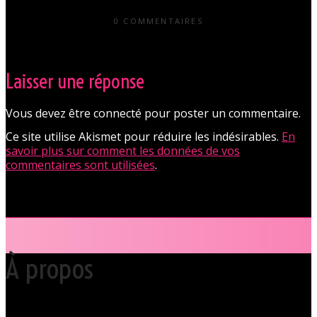
0 COMMENTAIRES
Laisser une réponse
Vous devez être connecté pour poster un commentaire.
Ce site utilise Akismet pour réduire les indésirables.
En
savoir plus sur comment les données de vos
commentaires sont utilisées
.
À propos
Votre club libertin l’Orchidée Noire, haut lieu du libertinage à Nantes en
Pays de la Loire est situé au cœur même de la Ville des ducs de