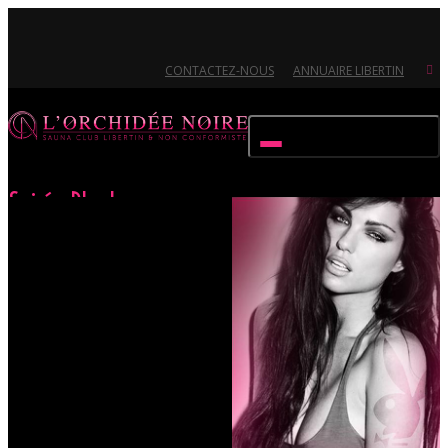
CONTACTEZ-NOUS
ANNUAIRE LIBERTIN
Activer/désactiver navigation
Soirée Playboy
Accueil
Évènements
Soirée Playboy
Ouvert 7/7 - Pour toutes informations, contactez-nous au 02.51.72.21.81