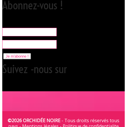
Abonnez-vous !
Rare, coquine & pratique la newsletter pour organiser vos sorties
libertines à l'Orchidée Noire.
Je m'abonne !
Suivez -nous sur
©2026 ORCHIDÉE NOIRE
- Tous droits réservés tous
pays -
Mentions légales
-
Politique de confidentialite