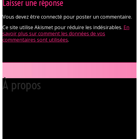
Laisser une réponse
Vous devez être connecté pour poster un commentaire.
Ce site utilise Akismet pour réduire les indésirables.
En
savoir plus sur comment les données de vos
commentaires sont utilisées
.
À propos
Votre club libertin l’Orchidée Noire, haut lieu du libertinage à Nantes en
Pays de la Loire est situé au cœur même de la Ville des ducs de
bretagne, à quelques mètres seulement du CHU Hôtel Dieu.
Grâce à cette proximité au centre-ville de Nantes qui nous permet
d’accueillir nos clients pour des moments d’échangisme, d’évasion et
de détente, dans un lieu facile d’accès, l’Orchidée Noire est devenue
une institution du monde libertin.
Les instants de libertinage ne sont pas exclusivement réservés aux
weekends. L’Orchidée Noire vous ouvre ses portes tous les jours de la
semaine pour des après-midi tendres, secrètes ou coquines, mais