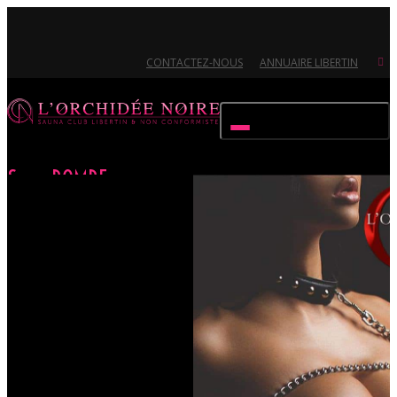
CONTACTEZ-NOUS
ANNUAIRE LIBERTIN
Activer/désactiver navigation
Sexy BOMBE
Accueil
Évènements
Sexy BOMBE
Ouvert 7/7 - Pour toutes informations, contactez-nous au 02.51.72.21.81