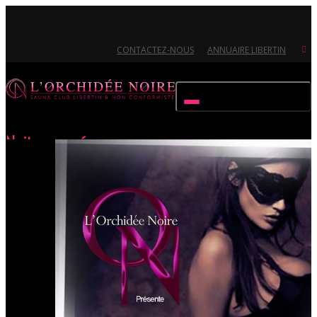
CONTACTEZ-NOUS
ANNUAIRE LIBERTIN
Activer/désactiver navigation
Nuit masquée
Accueil
Évènements
Nuit masquée
Ouvert 7/7 - Pour toutes informations, contactez-nous au 02.51.72.21.81