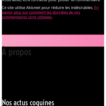
Ce site utilise Akismet pour réduire les indésirables.
En
savoir plus sur comment les données de vos
commentaires sont utilisées
.
À propos
Votre club libertin l’Orchidée Noire, haut lieu du libertinage à Nantes en
Pays de la Loire est situé au cœur même de la Ville des ducs de
bretagne, à quelques mètres seulement du CHU Hôtel Dieu.
Grâce à cette proximité au centre-ville de Nantes qui nous permet
d’accueillir nos clients pour des moments d’échangisme, d’évasion et
de détente, dans un lieu facile d’accès, l’Orchidée Noire est devenue
une institution du monde libertin.
Les instants de libertinage ne sont pas exclusivement réservés aux
weekends. L’Orchidée Noire vous ouvre ses portes tous les jours de la
semaine pour des après-midi tendres, secrètes ou coquines, mais
aussi pour des soirées tantôt raffinées, tantôt explosives.
Nos actus coquines