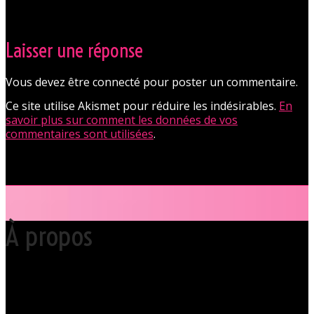
Laisser une réponse
Vous devez être connecté pour poster un commentaire.
Ce site utilise Akismet pour réduire les indésirables.
En
savoir plus sur comment les données de vos
commentaires sont utilisées
.
À propos
Votre club libertin l’Orchidée Noire, haut lieu du libertinage à Nantes en
Pays de la Loire est situé au cœur même de la Ville des ducs de
bretagne, à quelques mètres seulement du CHU Hôtel Dieu.
Grâce à cette proximité au centre-ville de Nantes qui nous permet
d’accueillir nos clients pour des moments d’échangisme, d’évasion et