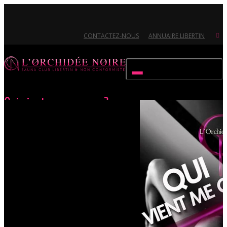
CONTACTEZ-NOUS
ANNUAIRE LIBERTIN
Activer/désactiver navigation
Qui vient me croquer ?
Accueil
Évènements
Qui vient me croquer ?
Ouvert 7/7 - Pour toutes informations, contactez-nous au 02.51.72.21.81