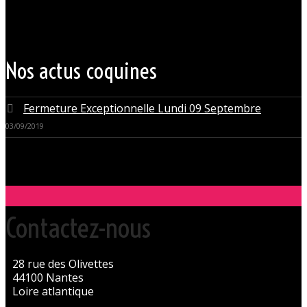
de détente, dans un lieu facile d’accès, l’Orchidée Noire est devenue
une institution du monde libertin.
Les instants de libertinage ne sont pas exclusivement réservés aux
weekends. L’Orchidée Noire vous ouvre ses portes tous les jours de la
semaine pour des après-midi tendres, secrètes ou coquines, mais
aussi pour des soirées tantôt raffinées, tantôt explosives.
Nos actus coquines
Fermeture Exceptionnelle Lundi 09 Septembre
03/09/2019
Contactez-nous
28 rue des Olivettes
44100 Nantes
Loire atlantique