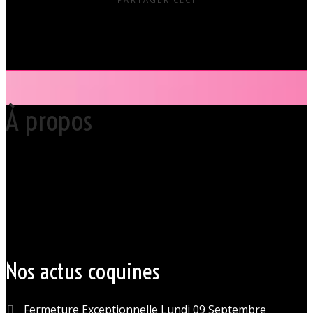
À propos
Votre club libertin l’Orchidée Noire, haut lieu du libertinage à Nantes en
Pays de la Loire est situé au cœur même de la Ville des ducs de
bretagne, à quelques mètres seulement du CHU Hôtel Dieu.
Grâce à cette proximité au centre-ville de Nantes qui nous permet
d’accueillir nos clients pour des moments d’échangisme, d’évasion et
de détente, dans un lieu facile d’accès, l’Orchidée Noire est devenue
une institution du monde libertin.
Les instants de libertinage ne sont pas exclusivement réservés aux
weekends. L’Orchidée Noire vous ouvre ses portes tous les jours de la
semaine pour des après-midi tendres, secrètes ou coquines, mais
aussi pour des soirées tantôt raffinées, tantôt explosives.
Nos actus coquines
Fermeture Exceptionnelle Lundi 09 Septembre