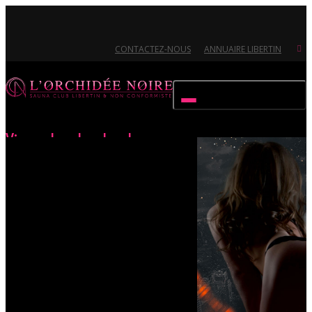
CONTACTEZ-NOUS
ANNUAIRE LIBERTIN
Activer/désactiver navigation
Viens chercher bonheur
Accueil
Évènements
Viens chercher bonheur
Ouvert 7/7 - Pour toutes informations, contactez-nous au 02.51.72.21.81