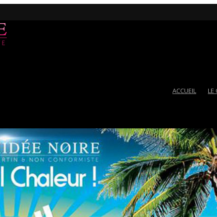
ACCUEIL
LE