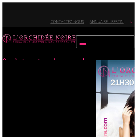
CONTACTEZ-NOUS
ANNUAIRE LIBERTIN
Activer/désactiver navigation
On n’est pas tous des anges !
Accueil
Évènements
On n’est pas tous des anges !
Ouvert 7/7 - Pour toutes informations, contactez-nous au 02.51.72.21.81