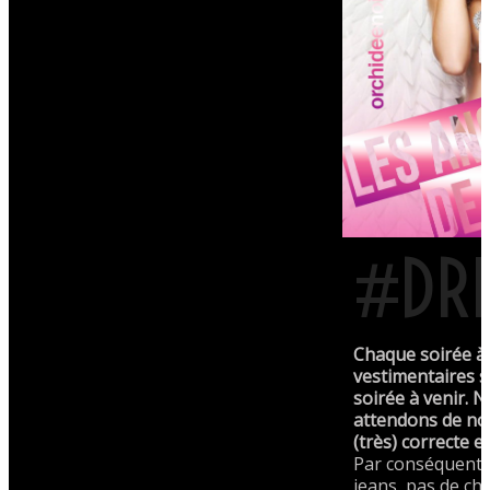
#DRE
Chaque soirée à 
vestimentaires s
soirée à venir.
attendons de not
(très) correcte e
Par conséquent 
jeans, pas de ch