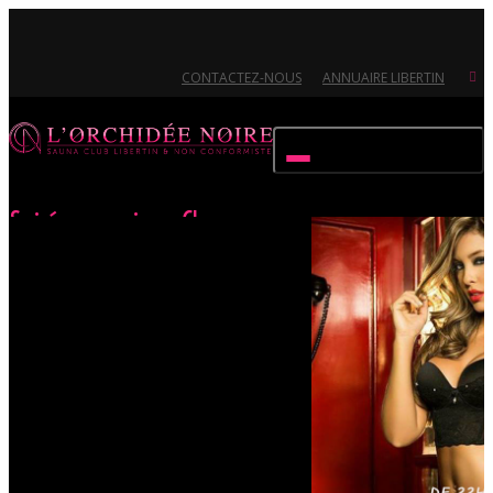
CONTACTEZ-NOUS
ANNUAIRE LIBERTIN
Activer/désactiver navigation
Soirée « maison Close »
Accueil
Évènements
Soirée « maison Close »
Ouvert 7/7 - Pour toutes informations, contactez-nous au 02.51.72.21.81