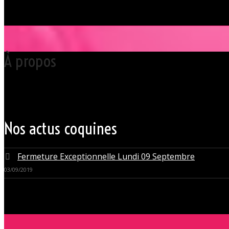
À propos
Votre club libertin l’Orchidée Noire, haut lieu du libertinage à Nantes 
Grâce à cette proximité au centre-ville de Nantes qui nous permet d’accue
du monde libertin.
Les instants de libertinage ne sont pas exclusivement réservés aux wee
des soirées tantôt raffinées, tantôt explosives.
Nos actus coquines
Fermeture Exceptionnelle Lundi 09 Septembre
03/09/2019