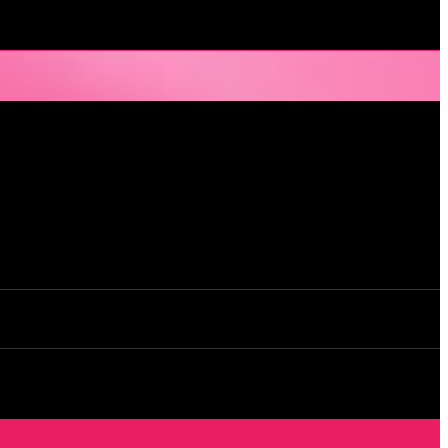
e, à quelques mètres seulement du CHU Hôtel Dieu.
dans un lieu facile d’accès, l’Orchidée Noire est devenue une institution
ne pour des après-midi tendres, secrètes ou coquines, mais aussi pour