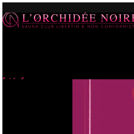
Soirée Couguar
Accueil
Évènements
Soirée Couguar