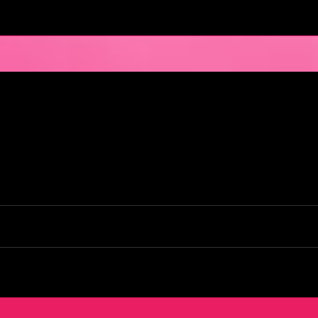
en Pays de la Loire est situé au cœur même de la Ville des ducs de bretagn
illir nos clients pour des moments d’échangisme, d’évasion et de détente, 
kends. L’Orchidée Noire vous ouvre ses portes tous les jours de la semai