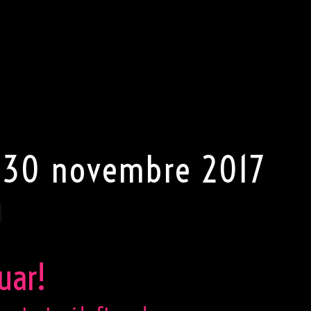
ndons de notre clientèle une tenue (très) correcte en toute
eur, pas de jeans, pas de chaussures de sport, et une chem
ame, pas de pantalon mais une robe sexy ou une jupe.
rt la plus sexy s’exprimer. Porter une tenue sexy est (TRÈS)
roit de refuser l’entrée au club.
 30 novembre 2017
uar!