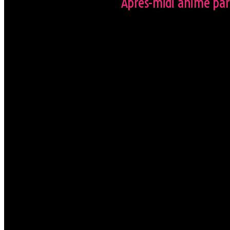
Après-midi animé par 
Les jeudis de l’Orchidée noir
aux gens (trop) sages.
Votre club coquin, l’Orchidé
sucré/salé à disposition tout
Dress code
Messieurs soyez élégan
pour les hommes