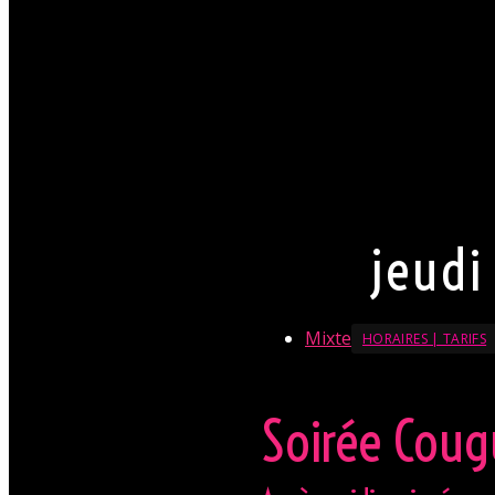
venir. Néanmoins nous atte
circonstance.
Par conséquent pour Monsi
est souhaitable. Pour Mad
Mesdames, laissez votre pa
fortement appréciée.
La direction se réserve le d
En savoir + sur le Dresscode
jeudi
Mixte
HORAIRES | TARIFS
Soirée Coug