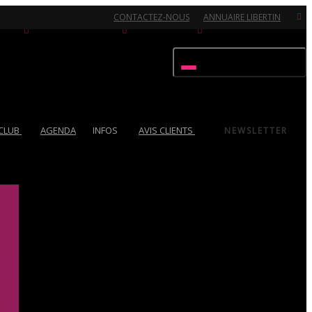
CONTACTEZ-NOUS
ANNUAIRE LIBERTIN
Activer/désactiver navigation
 CLUB
AGENDA
INFOS
AVIS CLIENTS
NEWSLETTER
Ouvert 7/7 - Pour toutes informations, contactez-nous au 02.51.72.21.81