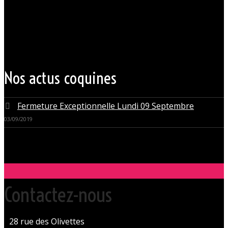
bretagne, à quelques mètres seulement du CHU Hôtel Dieu.
Grâce à cette proximité au centre-ville de Nantes qui nous permet
d’accueillir nos clients pour des moments d’échangisme, d’évasion et
de détente, dans un lieu facile d’accès, l’Orchidée Noire est devenue
une institution du monde libertin.
Les instants de libertinage ne sont pas exclusivement réservés aux
weekends. L’Orchidée Noire vous ouvre ses portes tous les jours de la
semaine pour des après-midi tendres, secrètes ou coquines, mais
aussi pour des soirées tantôt raffinées, tantôt explosives.
Nos actus coquines
Fermeture Exceptionnelle Lundi 09 Septembre
03/09/2019
Contactez-nous
28 rue des Olivettes