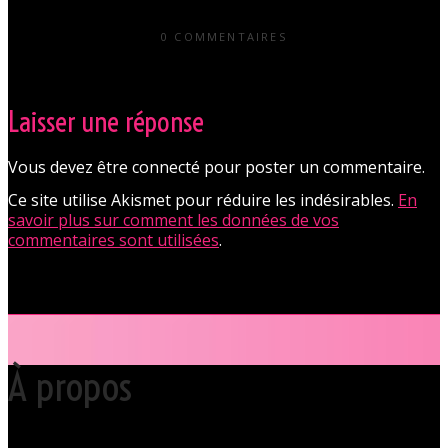
0 COMMENTAIRES
Laisser une réponse
Vous devez être connecté pour poster un commentaire.
Ce site utilise Akismet pour réduire les indésirables.
En
savoir plus sur comment les données de vos
commentaires sont utilisées
.
À propos
Votre club libertin l’Orchidée Noire, haut lieu du libertinage à Nantes en
Pays de la Loire est situé au cœur même de la Ville des ducs de