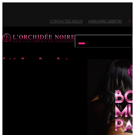
CONTACTEZ-NOUS
ANNUAIRE LIBERTIN
Activer/désactiver navigation
Soirée Boum Boum Party
Accueil
Évènements
Soirée Boum Boum Party
Ouvert 7/7 - Pour toutes informations, contactez-nous au 02.51.72.21.81