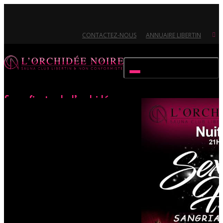
CONTACTEZ-NOUS
ANNUAIRE LIBERTIN
Activer/désactiver navigation
Sexy fiesta de l’orchidée
Accueil
Évènements
Sexy fiesta de l’orchidée
Ouvert 7/7 - Pour toutes informations, contactez-nous au 02.51.72.21.81