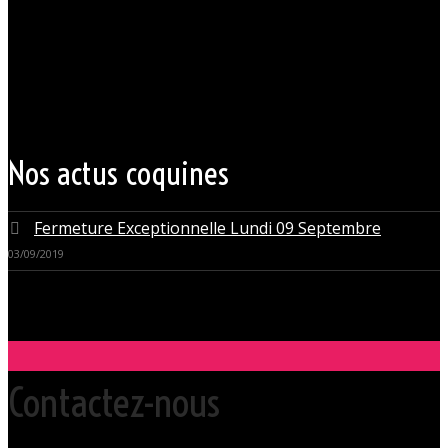
Votre club libertin l’Orchidée Noire, haut lieu du libertinage à Nantes en
Pays de la Loire est situé au cœur même de la Ville des ducs de
bretagne, à quelques mètres seulement du CHU Hôtel Dieu.
Grâce à cette proximité au centre-ville de Nantes qui nous permet
d’accueillir nos clients pour des moments d’échangisme, d’évasion et
de détente, dans un lieu facile d’accès, l’Orchidée Noire est devenue
une institution du monde libertin.
Les instants de libertinage ne sont pas exclusivement réservés aux
weekends. L’Orchidée Noire vous ouvre ses portes tous les jours de la
semaine pour des après-midi tendres, secrètes ou coquines, mais
aussi pour des soirées tantôt raffinées, tantôt explosives.
Nos actus coquines
Fermeture Exceptionnelle Lundi 09 Septembre
03/09/2019
Contactez-nous