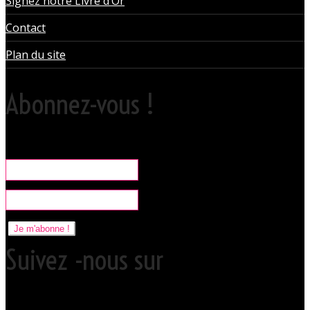
Signez notre Livre d’Or
Contact
Plan du site
Abonnez-vous !
Rare, coquine & pratique la newsletter pour organiser vos sorties
libertines à l'Orchidée Noire.
Je m'abonne !
Suivez -nous sur