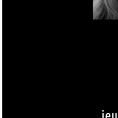
Chaque soirée à l'Orc
à venir. Néanmoins no
toute circonstance.
Par conséquent pour 
chemise est souhaita
jupe. Mesdames, laiss
(TRÈS) fortement app
La direction se réserv
En savoir + sur le Dressco
jeu