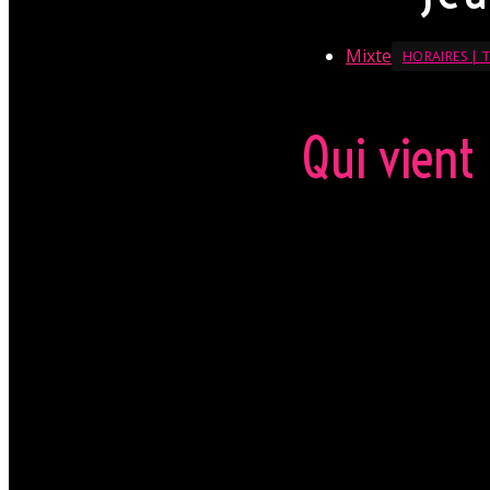
Mixte
HORAIRES | T
Qui vient
Pour une entrée payant
(Valable 15 jours).
Ouve
stop pour des moments
Dress code