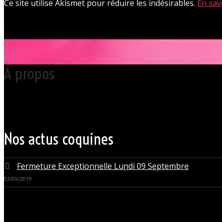
Ce site utilise Akismet pour réduire les indésirables.
En sav
À propos
Votre club libertin l’Orchidée Noire, haut lieu du libertinage à Nantes 
Grâce à cette proximité au centre-ville de Nantes qui nous permet d’accue
du monde libertin.
Les instants de libertinage ne sont pas exclusivement réservés aux wee
des soirées tantôt raffinées, tantôt explosives.
Nos actus coquines
Fermeture Exceptionnelle Lundi 09 Septembre
03/09/2019