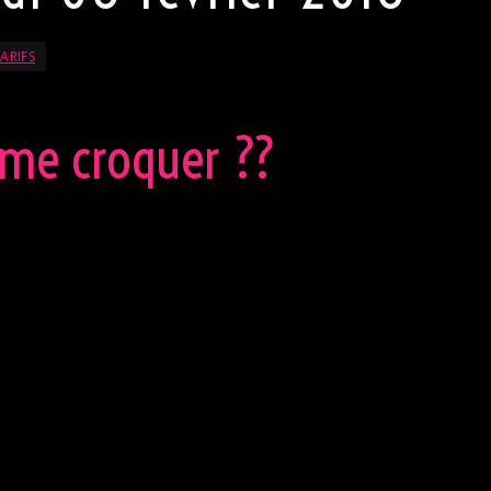
ARIFS
 me croquer ??
e le jeudi, l’Orchidée Noire offre aux couples une entrée
rture de votre club libertin chaque jeudi de 13H00 à 03H00
 très hot.
Buffet le soir.