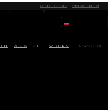
CONTACTEZ-NOUS
ANNUAIRE LIBERTIN
Activer/désactiver navigation
 CLUB
AGENDA
INFOS
AVIS CLIENTS
NEWSLETTER
Ouvert 7/7 - Pour toutes informations, contactez-nous au 02.51.72.21.81