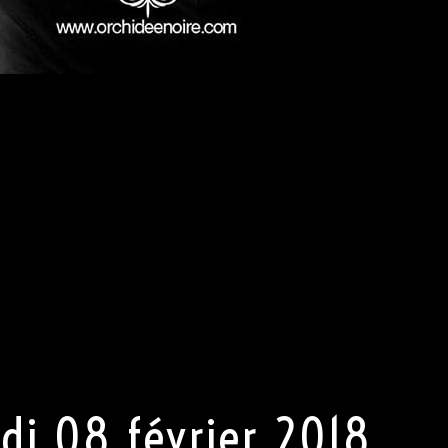
#DRESSCODE
hidée a ses codes vestimentaires suivant le thème de la soir
us attendons de notre clientèle une tenue (très) correcte e
Monsieur, pas de jeans, pas de chaussures de sport, et une
ble. Pour Madame, pas de pantalon mais une robe sexy ou 
ez votre part la plus sexy s’exprimer. Porter une tenue sexy
réciée.
e le droit de refuser l’entrée au club.
de
di 08 février 2018