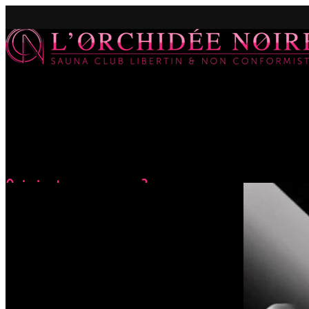
Qui vient me croquer ?
Accueil
Évènements
Qui vient me croquer ?