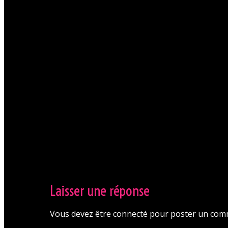
La direction se réserv
En savoir + sur le Dressco
Laisser une réponse
Vous devez être connecté pour poster un com