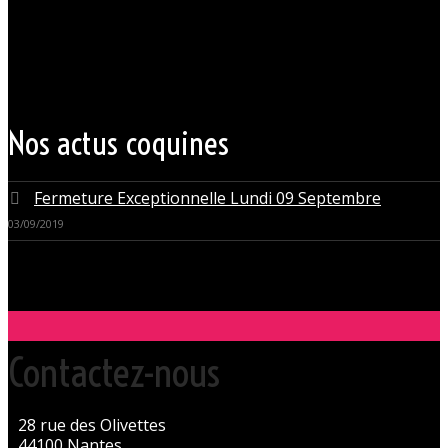
bretagne, à quelques mètres seulement du CHU Hôtel Dieu.
Grâce à cette proximité au centre-ville de Nantes qui nous permet
d’accueillir nos clients pour des moments d’échangisme, d’évasion et
de détente, dans un lieu facile d’accès, l’Orchidée Noire est devenue
une institution du monde libertin.
Les instants de libertinage ne sont pas exclusivement réservés aux
weekends. L’Orchidée Noire vous ouvre ses portes tous les jours de la
semaine pour des après-midi tendres, secrètes ou coquines, mais
aussi pour des soirées tantôt raffinées, tantôt explosives.
Nos actus coquines
Fermeture Exceptionnelle Lundi 09 Septembre
03/09/2019
Contactez-nous
28 rue des Olivettes
44100 Nantes