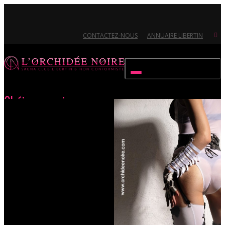
CONTACTEZ-NOUS
ANNUAIRE LIBERTIN
Activer/désactiver navigation
Obéissez-moi
Accueil
Évènements
Obéissez-moi
Ouvert 7/7 - Pour toutes informations, contactez-nous au 02.51.72.21.81