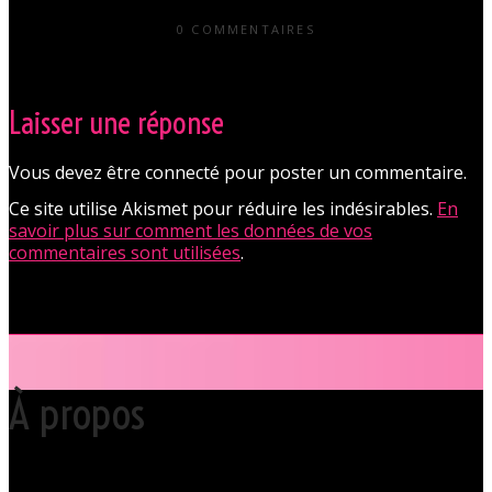
0 COMMENTAIRES
Laisser une réponse
Vous devez être connecté pour poster un commentaire.
Ce site utilise Akismet pour réduire les indésirables.
En
savoir plus sur comment les données de vos
commentaires sont utilisées
.
À propos
Votre club libertin l’Orchidée Noire, haut lieu du libertinage à Nantes en
Pays de la Loire est situé au cœur même de la Ville des ducs de