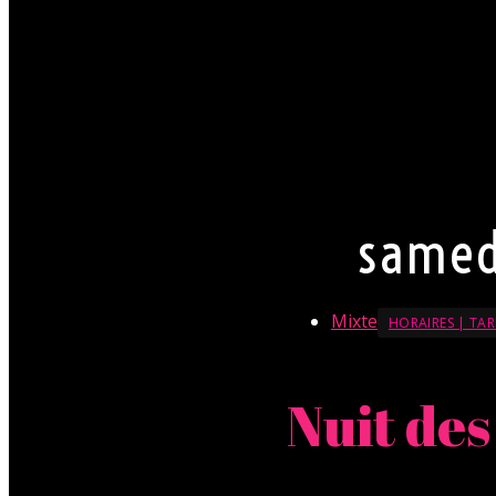
circonstance.
Par conséquent pour Mon
chemise est souhaitabl
jupe. Mesdames, laissez 
(TRÈS) fortement appré
La direction se réserve l
En savoir + sur le Dresscode
samed
Mixte
HORAIRES | TAR
Nuit des