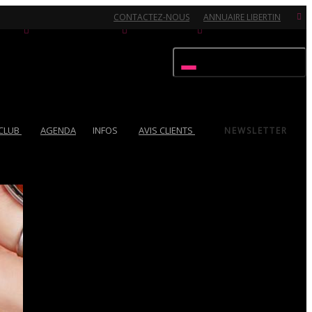
CONTACTEZ-NOUS
ANNUAIRE LIBERTIN
Activer/désactiver navigation
 CLUB
AGENDA
INFOS
AVIS CLIENTS
NEWSLETTER
Ouvert 7/7 - Pour toutes informations, contactez-nous au 02.51.72.21.81