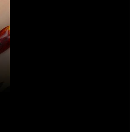
 à
ute