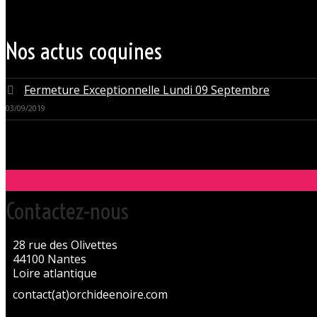
du monde libertin.
Les instants de libertinage ne sont pas exclusivement réservés aux wee
des soirées tantôt raffinées, tantôt explosives.
Nos actus coquines
Fermeture Exceptionnelle Lundi 09 Septembre
03/09/2019
Contactez-nous
28 rue des Olivettes
44100 Nantes
Loire atlantique
contact(at)orchideenoire.com