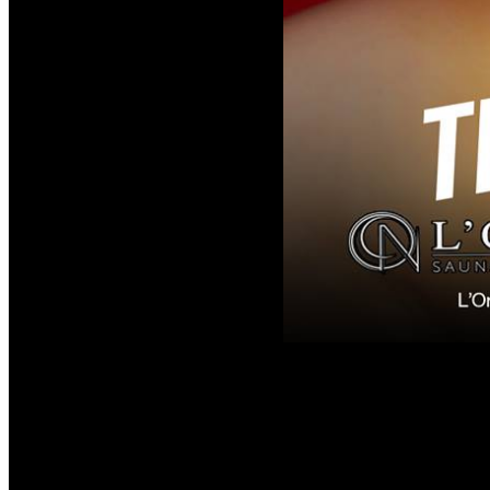
Chaque soirée à l'Orchi
venir. Néanmoins nous a