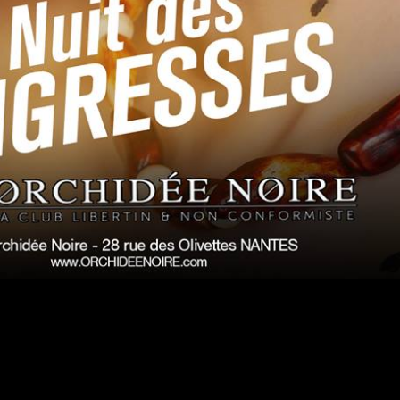
#DRESSCODE
dée a ses codes vestimentaires suivant le thème de la soirée
ttendons de notre clientèle une tenue (très) correcte en to