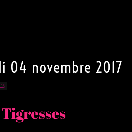
sieur, pas de jeans, pas de chaussures de sport, et une
e. Pour Madame, pas de pantalon mais une robe sexy ou un
votre part la plus sexy s’exprimer. Porter une tenue sexy es
ciée.
e droit de refuser l’entrée au club.
i 04 novembre 2017
IFS
 Tigresses