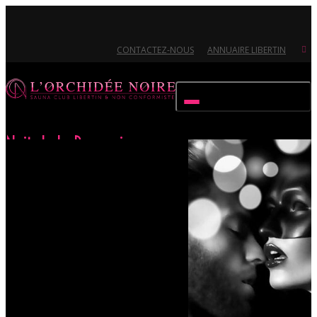
CONTACTEZ-NOUS
ANNUAIRE LIBERTIN
Activer/désactiver navigation
Nuit de la Perversion
Accueil
Évènements
Nuit de la Perversion
Ouvert 7/7 - Pour toutes informations, contactez-nous au 02.51.72.21.81