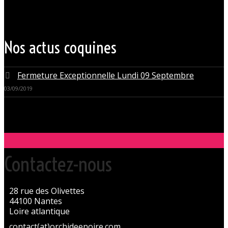
une institution du monde libertin.
Les instants de libertinage ne sont pas exclusivement réservés aux
weekends. L’Orchidée Noire vous ouvre ses portes tous les jours de la
semaine pour des après-midi tendres, secrètes ou coquines, mais
aussi pour des soirées tantôt raffinées, tantôt explosives.
Nos actus coquines
Fermeture Exceptionnelle Lundi 09 Septembre
03/09/2019
Contactez-nous
28 rue des Olivettes
44100 Nantes
Loire atlantique
contact(at)orchideenoire.com