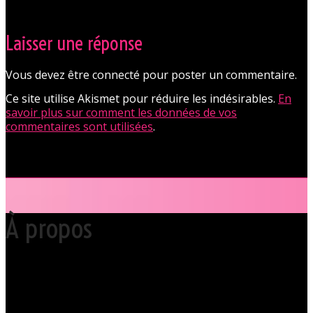
Laisser une réponse
Vous devez être connecté pour poster un commentaire.
Ce site utilise Akismet pour réduire les indésirables.
En
savoir plus sur comment les données de vos
commentaires sont utilisées
.
À propos
Votre club libertin l’Orchidée Noire, haut lieu du libertinage à Nantes en
Pays de la Loire est situé au cœur même de la Ville des ducs de
bretagne, à quelques mètres seulement du CHU Hôtel Dieu.
Grâce à cette proximité au centre-ville de Nantes qui nous permet
d’accueillir nos clients pour des moments d’échangisme, d’évasion et
de détente, dans un lieu facile d’accès, l’Orchidée Noire est devenue