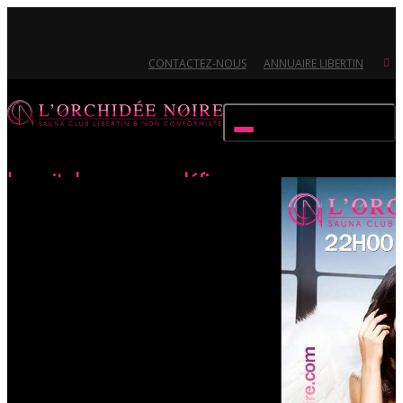
CONTACTEZ-NOUS
ANNUAIRE LIBERTIN
Activer/désactiver navigation
La nuit des anges maléfiques
Accueil
Évènements
La nuit des anges maléfiques
Ouvert 7/7 - Pour toutes informations, contactez-nous au 02.51.72.21.81