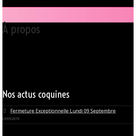
À propos
Votre club libertin l’Orchidée Noire, haut lieu du libertinage à Nantes en
Pays de la Loire est situé au cœur même de la Ville des ducs de
bretagne, à quelques mètres seulement du CHU Hôtel Dieu.
Grâce à cette proximité au centre-ville de Nantes qui nous permet
d’accueillir nos clients pour des moments d’échangisme, d’évasion et
de détente, dans un lieu facile d’accès, l’Orchidée Noire est devenue
une institution du monde libertin.
Les instants de libertinage ne sont pas exclusivement réservés aux
weekends. L’Orchidée Noire vous ouvre ses portes tous les jours de la
semaine pour des après-midi tendres, secrètes ou coquines, mais
aussi pour des soirées tantôt raffinées, tantôt explosives.
Nos actus coquines
Fermeture Exceptionnelle Lundi 09 Septembre
03/09/2019