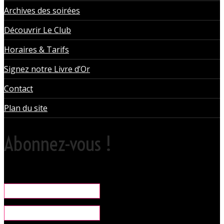
Archives des soirées
Découvrir Le Club
Horaires & Tarifs
Signez notre Livre d’Or
Contact
Plan du site
Abonnez-vous !
Rare, coquine & pratique la newsletter pour organiser vos sorties
libertines à l'Orchidée Noire.