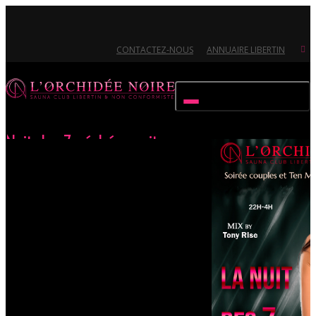
CONTACTEZ-NOUS
ANNUAIRE LIBERTIN
Activer/désactiver navigation
Nuit des 7 péchés capitaux
Accueil
Évènements
Nuit des 7 péchés capitaux
Ouvert 7/7 - Pour toutes informations, contactez-nous au 02.51.72.21.81