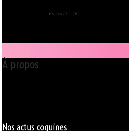
PARTAGER CECI
À propos
Votre club libertin l’Orchidée Noire, haut lieu du libertinage à Nantes en
Pays de la Loire est situé au cœur même de la Ville des ducs de
bretagne, à quelques mètres seulement du CHU Hôtel Dieu.
Grâce à cette proximité au centre-ville de Nantes qui nous permet
d’accueillir nos clients pour des moments d’échangisme, d’évasion et
de détente, dans un lieu facile d’accès, l’Orchidée Noire est devenue
une institution du monde libertin.
Les instants de libertinage ne sont pas exclusivement réservés aux
weekends. L’Orchidée Noire vous ouvre ses portes tous les jours de la
semaine pour des après-midi tendres, secrètes ou coquines, mais
aussi pour des soirées tantôt raffinées, tantôt explosives.
Nos actus coquines