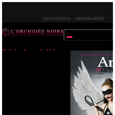
CONTACTEZ-NOUS
ANNUAIRE LIBERTIN
Activer/désactiver navigation
Nuit des Anges du Mal
Accueil
Évènements
Nuit des Anges du Mal
Ouvert 7/7 - Pour toutes informations, contactez-nous au 02.51.72.21.81