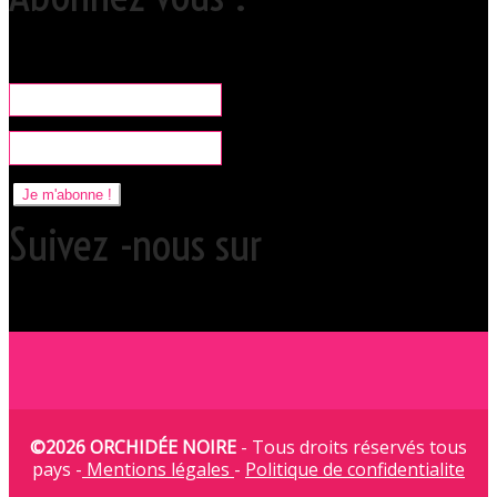
Rare, coquine & pratique la newsletter pour organiser vos sorties
libertines à l'Orchidée Noire.
Je m'abonne !
Suivez -nous sur
©2026 ORCHIDÉE NOIRE
- Tous droits réservés tous
pays -
Mentions légales
-
Politique de confidentialite