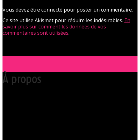
Vous devez être connecté pour poster un commentaire.
Ce site utilise Akismet pour réduire les indésirables.
En
savoir plus sur comment les données de vos
commentaires sont utilisées
.
À propos
Votre club libertin l’Orchidée Noire, haut lieu du libertinage à Nantes en
Pays de la Loire est situé au cœur même de la Ville des ducs de
bretagne, à quelques mètres seulement du CHU Hôtel Dieu.
Grâce à cette proximité au centre-ville de Nantes qui nous permet
d’accueillir nos clients pour des moments d’échangisme, d’évasion et
de détente, dans un lieu facile d’accès, l’Orchidée Noire est devenue
une institution du monde libertin.
Les instants de libertinage ne sont pas exclusivement réservés aux
weekends. L’Orchidée Noire vous ouvre ses portes tous les jours de la
semaine pour des après-midi tendres, secrètes ou coquines, mais
aussi pour des soirées tantôt raffinées, tantôt explosives.