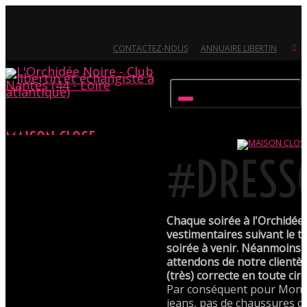
CONTACTEZ-NOUS
ANNUAIRE LIBERTIN
Activer/désactiver navigation
MAISON CLOSE
#DRESS
Accueil
Évènements
MAISON CLOSE
Ouvert 7/7 - Pour toutes informations, contactez-nous au 02.51.72.21.81
Chaque soirée à l'Orchidée
vestimentaires suivant le t
soirée à venir. Néanmoins
attendons de notre clientè
(très) correcte en toute cir
Par conséquent pour Monsi
jeans, pas de chaussures de