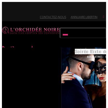
CONTACTEZ-NOUS
ANNUAIRE LIBERTIN
Activer/désactiver navigation
Derrière mon loup
Accueil
Évènements
Derrière mon loup
Ouvert 7/7 - Pour toutes informations, contactez-nous au 02.51.72.21.81