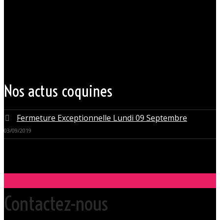
Votre club libertin l’Orchidée Noire, haut lieu du libertinage à Nantes en
Pays de la Loire est situé au cœur même de la Ville des ducs de
bretagne, à quelques mètres seulement du CHU Hôtel Dieu.
Grâce à cette proximité au centre-ville de Nantes qui nous permet
d’accueillir nos clients pour des moments d’échangisme, d’évasion et
de détente, dans un lieu facile d’accès, l’Orchidée Noire est devenue
une institution du monde libertin.
Les instants de libertinage ne sont pas exclusivement réservés aux
weekends. L’Orchidée Noire vous ouvre ses portes tous les jours de la
semaine pour des après-midi tendres, secrètes ou coquines, mais
aussi pour des soirées tantôt raffinées, tantôt explosives.
Nos actus coquines
Fermeture Exceptionnelle Lundi 09 Septembre
03/09/2019
Contactez-nous