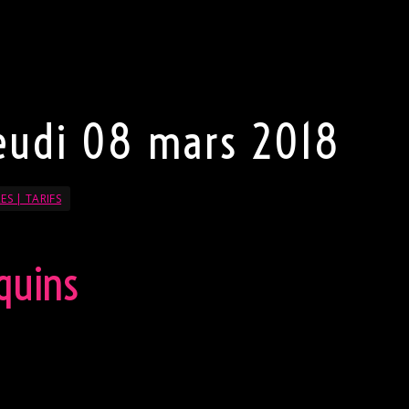
st (TRÈS) fortement appréciée.
éserve le droit de refuser l’entrée au club.
resscode
eudi 08 mars 2018
ES | TARIFS
quins