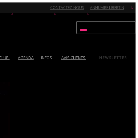
CONTACTEZ-NOUS
ANNUAIRE LIBERTIN
Activer/désactiver navigation
 CLUB
AGENDA
INFOS
AVIS CLIENTS
NEWSLETTER
Ouvert 7/7 - Pour toutes informations, contactez-nous au 02.51.72.21.81