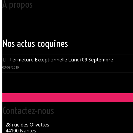
À propos
Votre club libertin l’Orchidée Noire, haut lieu du libertinage à Nantes 
Grâce à cette proximité au centre-ville de Nantes qui nous permet d’accue
du monde libertin.
Les instants de libertinage ne sont pas exclusivement réservés aux wee
des soirées tantôt raffinées, tantôt explosives.
Nos actus coquines
Fermeture Exceptionnelle Lundi 09 Septembre
03/09/2019
Contactez-nous
28 rue des Olivettes
44100 Nantes