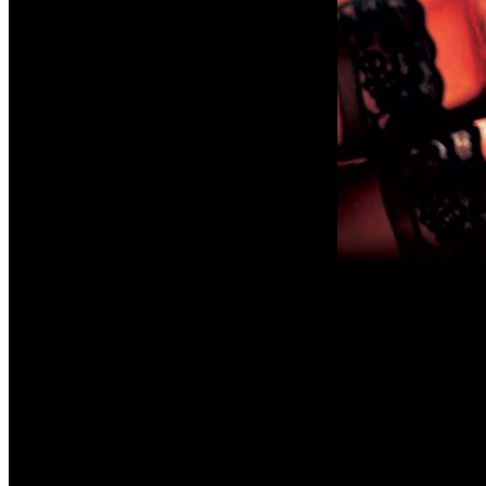
Chaque soirée à 
soirée à venir. 
correcte en toute
Par conséquent p
une chemise est
sexy ou une jupe.