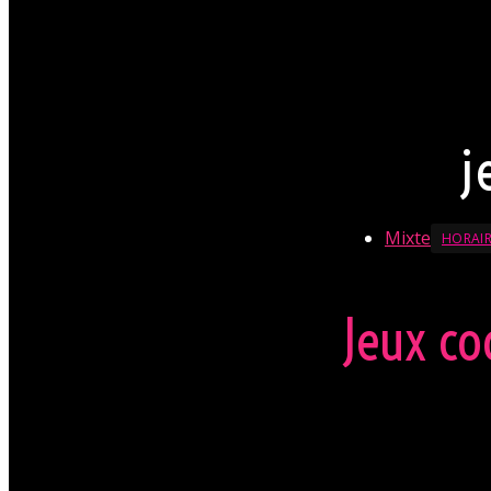
une tenue sexy e
La direction se r
En savoir + sur le D
j
Mixte
HORAIR
Jeux co