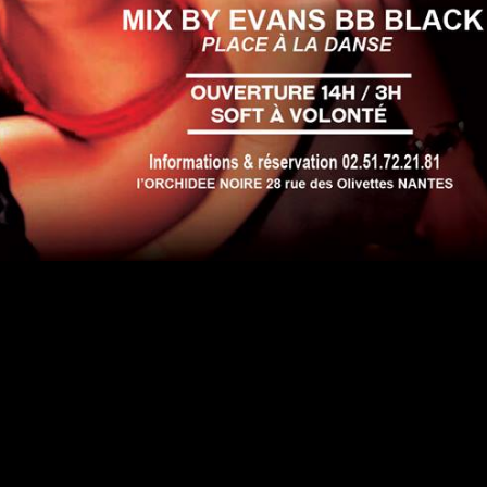
#DRESSCODE
l'Orchidée a ses codes vestimentaires suivant le thème de la
Néanmoins nous attendons de notre clientèle une tenue (très
 circonstance.
our Monsieur, pas de jeans, pas de chaussures de sport, et
 souhaitable. Pour Madame, pas de pantalon mais une robe
 Mesdames, laissez votre part la plus sexy s’exprimer. Porte