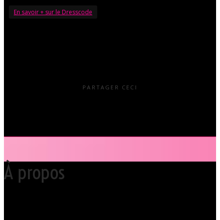
En savoir + sur le Dresscode
PARTAGER CECI
À propos
Votre club libertin l’Orchidée Noire, haut lieu du libertinage à Nantes en
Pays de la Loire est situé au cœur même de la Ville des ducs de
bretagne, à quelques mètres seulement du CHU Hôtel Dieu.
Grâce à cette proximité au centre-ville de Nantes qui nous permet