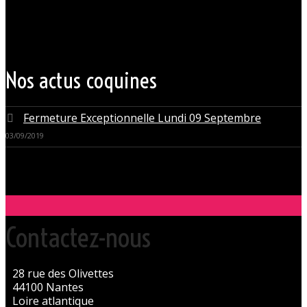
d’accueillir nos clients pour des moments d’échangisme, d’évasion et
de détente, dans un lieu facile d’accès, l’Orchidée Noire est devenue
une institution du monde libertin.
Les instants de libertinage ne sont pas exclusivement réservés aux
weekends. L’Orchidée Noire vous ouvre ses portes tous les jours de la
semaine pour des après-midi tendres, secrètes ou coquines, mais
aussi pour des soirées tantôt raffinées, tantôt explosives.
Nos actus coquines
Fermeture Exceptionnelle Lundi 09 Septembre
03/09/2019
Contactez-nous
28 rue des Olivettes
44100 Nantes
Loire atlantique