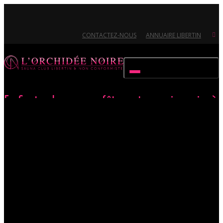
CONTACTEZ-NOUS
ANNUAIRE LIBERTIN
Activer/désactiver navigation
En Septembre, venez fêter votre anniversaire à
l’Orchidée
Accueil
Évènements
En Septembre, venez fêter votre anniversaire à
l’Orchidée
Ouvert 7/7 - Pour toutes informations, contactez-nous au 02.51.72.21.81