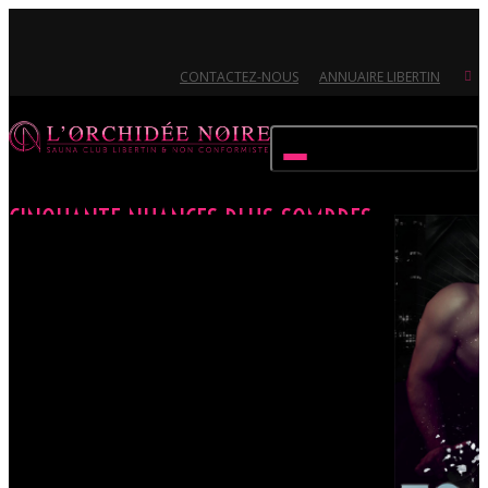
CONTACTEZ-NOUS
ANNUAIRE LIBERTIN
Activer/désactiver navigation
CINQUANTE NUANCES PLUS SOMBRES
Accueil
Évènements
CINQUANTE NUANCES PLUS SOMBRES
Ouvert 7/7 - Pour toutes informations, contactez-nous au 02.51.72.21.81