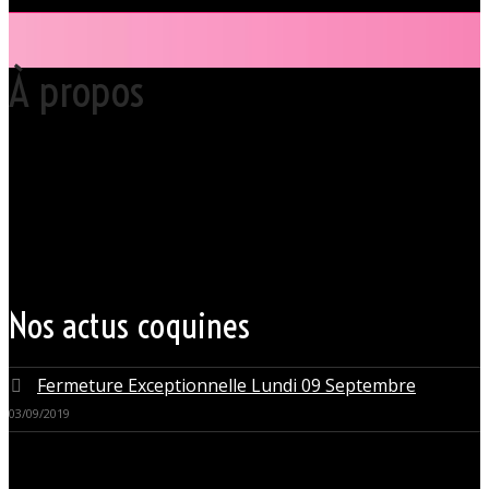
À propos
Votre club libertin l’Orchidée Noire, haut lieu du libertinage à Nantes en
Pays de la Loire est situé au cœur même de la Ville des ducs de
bretagne, à quelques mètres seulement du CHU Hôtel Dieu.
Grâce à cette proximité au centre-ville de Nantes qui nous permet
d’accueillir nos clients pour des moments d’échangisme, d’évasion et
de détente, dans un lieu facile d’accès, l’Orchidée Noire est devenue
une institution du monde libertin.
Les instants de libertinage ne sont pas exclusivement réservés aux
weekends. L’Orchidée Noire vous ouvre ses portes tous les jours de la
semaine pour des après-midi tendres, secrètes ou coquines, mais
aussi pour des soirées tantôt raffinées, tantôt explosives.
Nos actus coquines
Fermeture Exceptionnelle Lundi 09 Septembre
03/09/2019