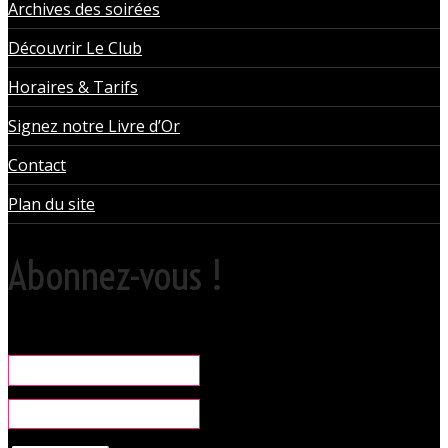
Archives des soirées
Découvrir Le Club
Horaires & Tarifs
Signez notre Livre d’Or
Contact
Plan du site
Abonnez-vous !
Rare, coquine & pratique la newsletter pour organiser vos sorties
libertines à l'Orchidée Noire.