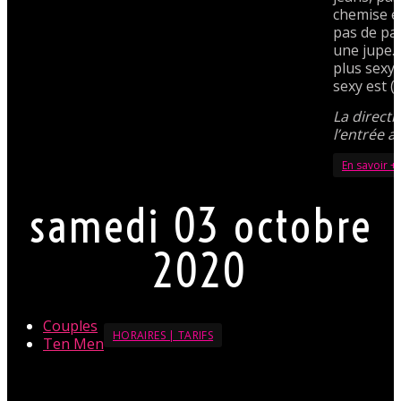
chemise e
pas de pa
une jupe. 
plus sexy
sexy est 
La directi
l’entrée a
En savoir +
samedi 03 octobre
2020
Couples
HORAIRES | TARIFS
Ten Men