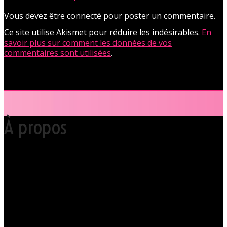
Vous devez être connecté pour poster un commentaire.
Ce site utilise Akismet pour réduire les indésirables.
En
savoir plus sur comment les données de vos
commentaires sont utilisées
.
À propos
Votre club libertin l’Orchidée Noire, haut lieu du libertinage à Nantes en
Pays de la Loire est situé au cœur même de la Ville des ducs de
bretagne, à quelques mètres seulement du CHU Hôtel Dieu.
Grâce à cette proximité au centre-ville de Nantes qui nous permet
d’accueillir nos clients pour des moments d’échangisme, d’évasion et
de détente, dans un lieu facile d’accès, l’Orchidée Noire est devenue
une institution du monde libertin.
Les instants de libertinage ne sont pas exclusivement réservés aux
weekends. L’Orchidée Noire vous ouvre ses portes tous les jours de la
semaine pour des après-midi tendres, secrètes ou coquines, mais
aussi pour des soirées tantôt raffinées, tantôt explosives.