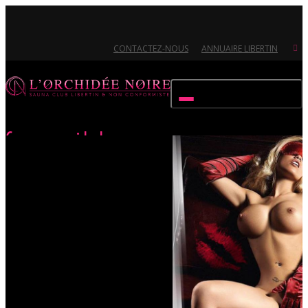
CONTACTEZ-NOUS
ANNUAIRE LIBERTIN
Activer/désactiver navigation
Caresse moi baby
Accueil
Évènements
Caresse moi baby
Ouvert 7/7 - Pour toutes informations, contactez-nous au 02.51.72.21.81