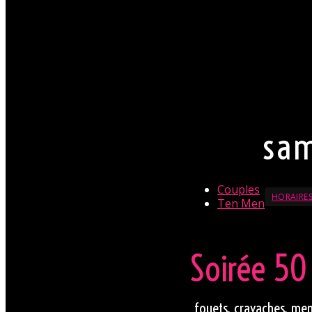
Par conséquent pour M
chemise est souhaita
jupe. Mesdames, laisse
(TRÈS) fortement appr
La direction se réserve
En savoir + sur le Dresscod
sam
Couples
HORAIRES
Ten Men
Soirée 50
fouets, cravaches, men