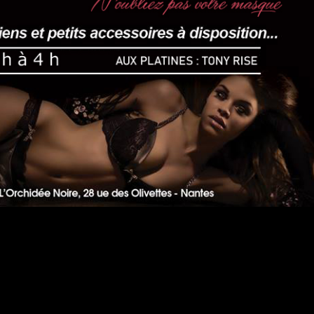
#DRESSCODE
idée a ses codes vestimentaires suivant le thème de la soiré
 attendons de notre clientèle une tenue (très) correcte en