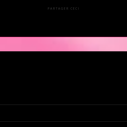
PARTAGER CECI
en Pays de la Loire est situé au cœur même de la Ville des ducs de bretagn
illir nos clients pour des moments d’échangisme, d’évasion et de détente, 
kends. L’Orchidée Noire vous ouvre ses portes tous les jours de la semai