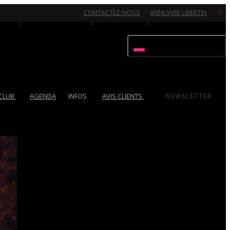
CONTACTEZ-NOUS
ANNUAIRE LIBERTIN
Activer/désactiver navigation
 CLUB
AGENDA
INFOS
AVIS CLIENTS
NEWSLETTER
Ouvert 7/7 - Pour toutes informations, contactez-nous au 02.51.72.21.81