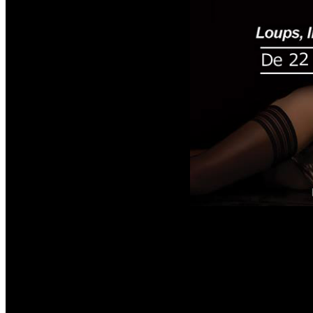
Chaque soirée à l'Orch
venir. Néanmoins nous
toute circonstance.