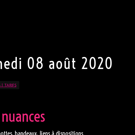
onsieur, pas de jeans, pas de chaussures de sport, et une
ble. Pour Madame, pas de pantalon mais une robe sexy ou u
z votre part la plus sexy s’exprimer. Porter une tenue sexy 
éciée.
 le droit de refuser l’entrée au club.
e
edi 08 août 2020
 | TARIFS
 nuances
ottes, bandeaux, liens à dispositions