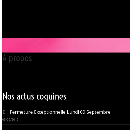
À propos
Votre club libertin l’Orchidée Noire, haut lieu du libertinage à Nantes 
Grâce à cette proximité au centre-ville de Nantes qui nous permet d’accue
du monde libertin.
Les instants de libertinage ne sont pas exclusivement réservés aux wee
des soirées tantôt raffinées, tantôt explosives.
Nos actus coquines
Fermeture Exceptionnelle Lundi 09 Septembre
03/09/2019