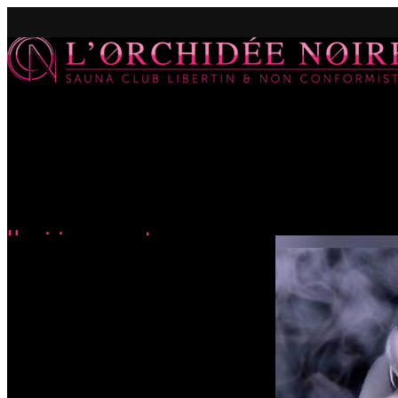
Un zizi ou un sort
Accueil
Évènements
Un zizi ou un sort