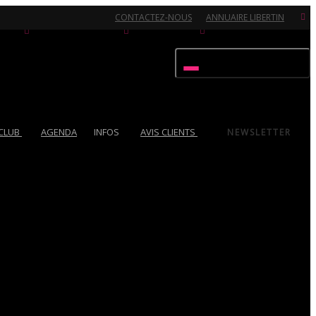
CONTACTEZ-NOUS
ANNUAIRE LIBERTIN
Activer/désactiver navigation
 CLUB
AGENDA
INFOS
AVIS CLIENTS
NEWSLETTER
Ouvert 7/7 - Pour toutes informations, contactez-nous au 02.51.72.21.81