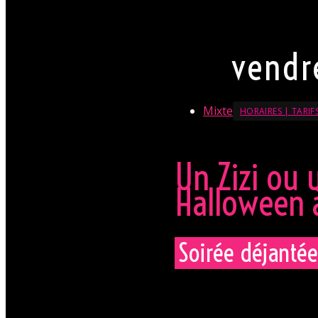
En savoir + sur le Dresscode
vendr
Mixte
HORAIRES | TARIF
Un Zizi ou 
Halloween à
Soirée déjantée