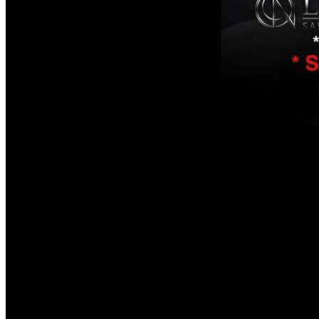
Chaque soirée à l'Orchidé
venir. Néanmoins nous att
circonstance.
Par conséquent pour Mons
chemise est souhaitable.
jupe. Mesdames, laissez v
(TRÈS) fortement appréci
La direction se réserve le