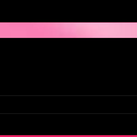
en Pays de la Loire est situé au cœur même de la Ville des ducs de bretagn
illir nos clients pour des moments d’échangisme, d’évasion et de détente, 
kends. L’Orchidée Noire vous ouvre ses portes tous les jours de la semai