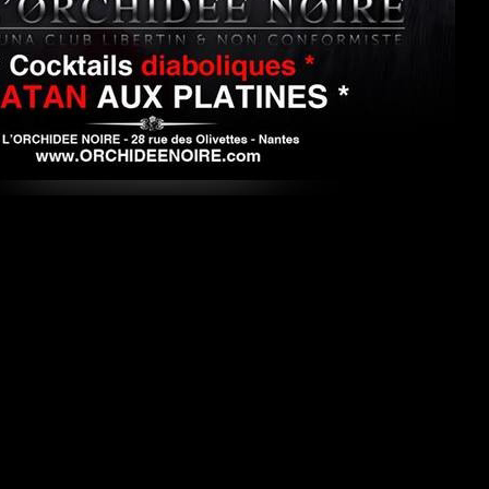
#DRESSCODE
e a ses codes vestimentaires suivant le thème de la soirée à
endons de notre clientèle une tenue (très) correcte en tou
ieur, pas de jeans, pas de chaussures de sport, et une
 Pour Madame, pas de pantalon mais une robe sexy ou une
otre part la plus sexy s’exprimer. Porter une tenue sexy est
ée.
 droit de refuser l’entrée au club.