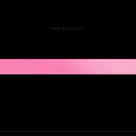
PARTAGER CECI
en Pays de la Loire est situé au cœur même de la Ville des ducs de bretagn
illir nos clients pour des moments d’échangisme, d’évasion et de détente, 
kends. L’Orchidée Noire vous ouvre ses portes tous les jours de la semai