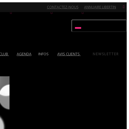
CONTACTEZ-NOUS
ANNUAIRE LIBERTIN
Activer/désactiver navigation
 CLUB
AGENDA
INFOS
AVIS CLIENTS
NEWSLETTER
Ouvert 7/7 - Pour toutes informations, contactez-nous au 02.51.72.21.81