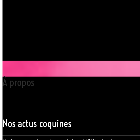
À propos
Votre club libertin l’Orchidée Noire, haut lieu du libertinage à Nantes 
Grâce à cette proximité au centre-ville de Nantes qui nous permet d’accue
du monde libertin.
Les instants de libertinage ne sont pas exclusivement réservés aux wee
des soirées tantôt raffinées, tantôt explosives.
Nos actus coquines