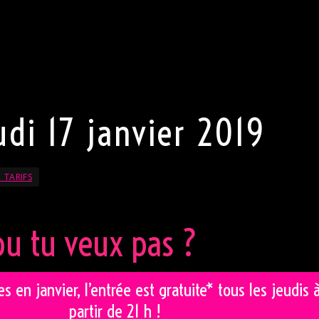
table. Pour Madame, pas de pantalon mais une robe sexy ou
 laissez votre part la plus sexy s’exprimer. Porter une tenu
tement appréciée.
rve le droit de refuser l’entrée au club.
code
udi 17 janvier 2019
 TARIFS
ou tu veux pas ?
s en janvier, l’entrée est gratuite* tous les jeudis 
partir de 21 h !