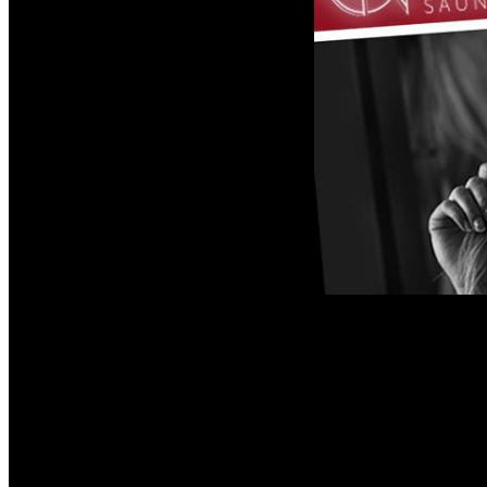
Chaque soirée à l'O
soirée à venir. Néa
correcte en toute c
Par conséquent pour