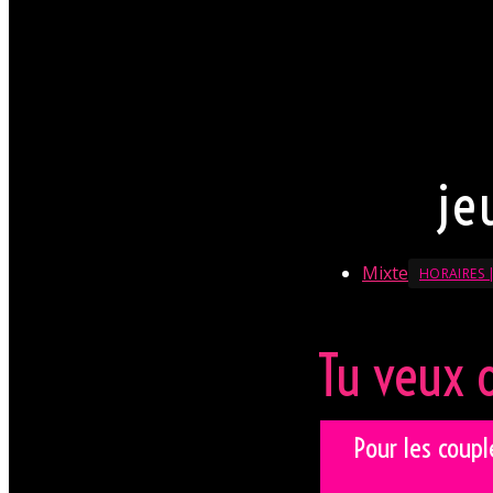
chemise est souhai
une jupe. Mesdames,
sexy est (TRÈS) for
La direction se rése
En savoir + sur le Dress
je
Mixte
HORAIRES |
Tu veux 
Pour les couple