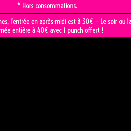
* Hors consommations.
s, l’entrée en après-midi est à 30€ – Le soir ou l
rnée entière à 40€ avec 1 punch offert !
re club coquin est ouvert tous les jeudis de 14h00 à 02h00 a
vers 20 heures.
ons et inscriptions,