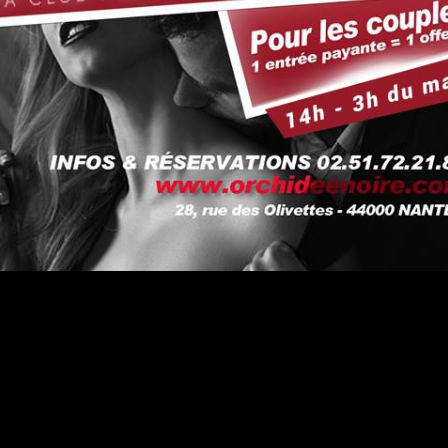
#DRESSCODE
rchidée a ses codes vestimentaires suivant le thème de la
nmoins nous attendons de notre clientèle une tenue (très)
irconstance.
 Monsieur, pas de jeans, pas de chaussures de sport, et u