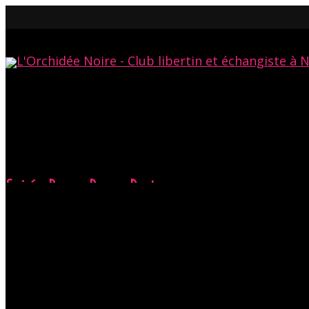
Soirée Boum Boum Party
Accueil
Évènements
Soirée Boum Boum Party
Chaque soirée à l'O
soirée à venir. Néa
correcte en toute c