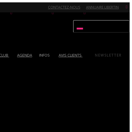
CONTACTEZ-NOUS
ANNUAIRE LIBERTIN
Activer/désactiver navigation
 CLUB
AGENDA
INFOS
AVIS CLIENTS
NEWSLETTER
Ouvert 7/7 - Pour toutes informations, contactez-nous au 02.51.72.21.81