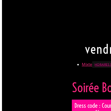
Par conséquent pour
chemise est souhai
une jupe. Mesdames,
sexy est (TRÈS) for
La direction se rése
En savoir + sur le Dress
vend
Mixte
HORAIRES |
Soirée 
Dress code : Cour