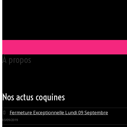
À propos
Votre club libertin l’Orchidée Noire, haut lieu du libertinage à Nantes 
Grâce à cette proximité au centre-ville de Nantes qui nous permet d’accue
du monde libertin.
Les instants de libertinage ne sont pas exclusivement réservés aux wee
des soirées tantôt raffinées, tantôt explosives.
Nos actus coquines
Fermeture Exceptionnelle Lundi 09 Septembre
03/09/2019