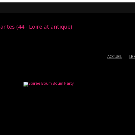
ACCUEIL
LE
#DRESSCODE
rchidée a ses codes vestimentaires suivant le thème de la
nmoins nous attendons de notre clientèle une tenue (très)
irconstance.