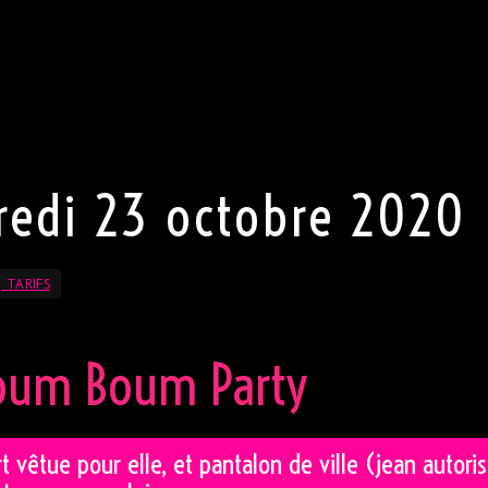
 Monsieur, pas de jeans, pas de chaussures de sport, et u
table. Pour Madame, pas de pantalon mais une robe sexy ou
 laissez votre part la plus sexy s’exprimer. Porter une tenu
tement appréciée.
rve le droit de refuser l’entrée au club.
code
redi 23 octobre 2020
 TARIFS
Boum Boum Party
t vêtue pour elle, et pantalon de ville (jean autori