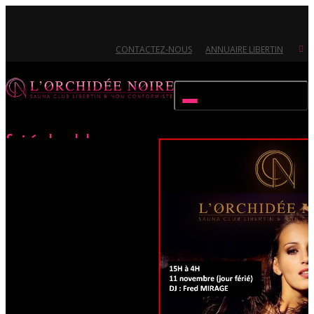
CONTACTEZ-NOUS
ANNUAIRE LIBERTIN
Activer/désactiver navigation
Soirée bordel
Accueil
Évènements
Soirée bordel
Ouvert 7/7 - Pour toutes informations, contactez-nous au 02.51.72.21.81