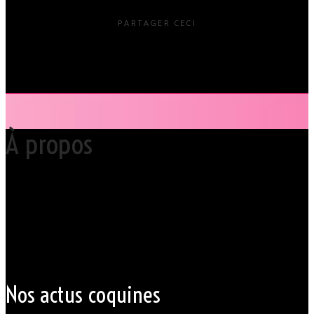
PARTAGER CECI
À propos
Votre club libertin l’Orchidée Noire, haut lieu du libertinage à Nantes en
Pays de la Loire est situé au cœur même de la Ville des ducs de
bretagne, à quelques mètres seulement du CHU Hôtel Dieu.
Grâce à cette proximité au centre-ville de Nantes qui nous permet
d’accueillir nos clients pour des moments d’échangisme, d’évasion et
de détente, dans un lieu facile d’accès, l’Orchidée Noire est devenue
une institution du monde libertin.
Les instants de libertinage ne sont pas exclusivement réservés aux
weekends. L’Orchidée Noire vous ouvre ses portes tous les jours de la
semaine pour des après-midi tendres, secrètes ou coquines, mais
aussi pour des soirées tantôt raffinées, tantôt explosives.
Nos actus coquines