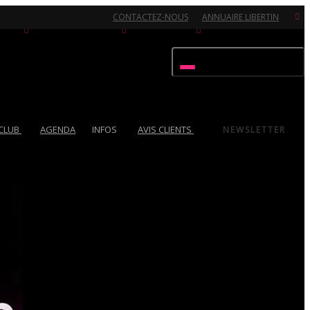
CONTACTEZ-NOUS
ANNUAIRE LIBERTIN
Activer/désactiver navigation
 CLUB
AGENDA
INFOS
AVIS CLIENTS
NEWSLETTER
Ouvert 7/7 - Pour toutes informations, contactez-nous au 02.51.72.21.81