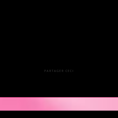
ble. Pour Madame, pas de pantalon mais une robe sexy ou 
ez votre part la plus sexy s’exprimer. Porter une tenue sexy
réciée.
e le droit de refuser l’entrée au club.
de
PARTAGER CECI