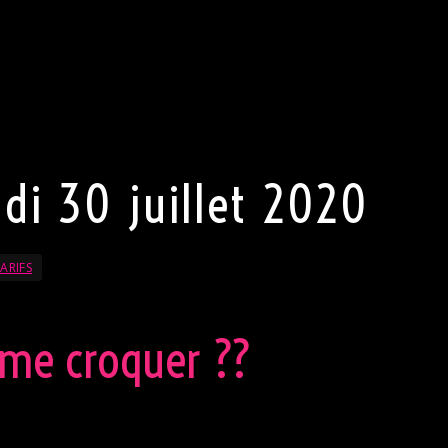
Monsieur, pas de jeans, pas de chaussures de sport, et une
ble. Pour Madame, pas de pantalon mais une robe sexy ou 
ez votre part la plus sexy s’exprimer. Porter une tenue sexy
réciée.
e le droit de refuser l’entrée au club.
de
udi 30 juillet 2020
ARIFS
 me croquer ??