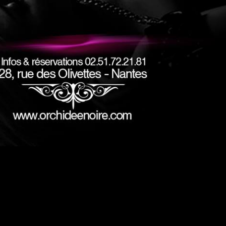
#DRESSCODE
hidée a ses codes vestimentaires suivant le thème de la soir
us attendons de notre clientèle une tenue (très) correcte e