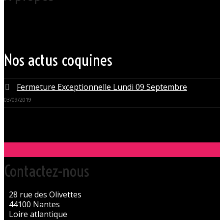
Votre club libertin l’Orchidée Noire, haut lieu du libertinage à Nantes 
Grâce à cette proximité au centre-ville de Nantes qui nous permet d’accue
du monde libertin.
Les instants de libertinage ne sont pas exclusivement réservés aux wee
des soirées tantôt raffinées, tantôt explosives.
Nos actus coquines
Fermeture Exceptionnelle Lundi 09 Septembre
03/09/2019
Contactez-nous
28 rue des Olivettes
44100 Nantes
Loire atlantique