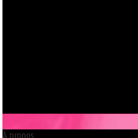
chemise est souhaita
jupe. Mesdames, laiss
(TRÈS) fortement app
La direction se réserv
En savoir + sur le Dressco
À propos