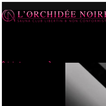
Qui vient me croquer ?
Accueil
Évènements
Qui vient me croquer ?