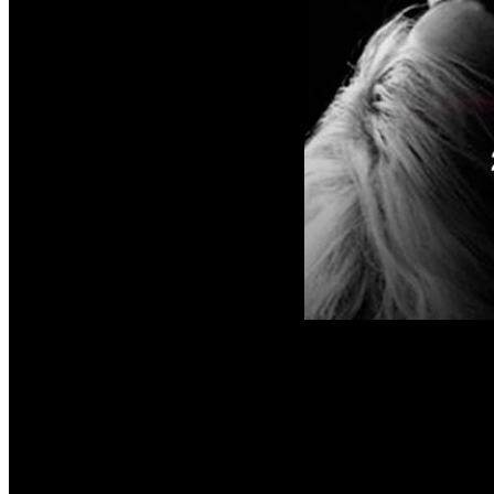
Chaque soirée à l'Orc
à venir. Néanmoins no
toute circonstance.