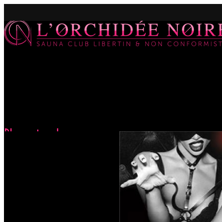
Please touch me
Accueil
Évènements
Please touch me