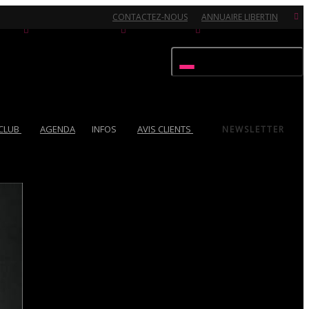
CONTACTEZ-NOUS
ANNUAIRE LIBERTIN
Activer/désactiver navigation
 CLUB
AGENDA
INFOS
AVIS CLIENTS
NEWSLETTER
Ouvert 7/7 - Pour toutes informations, contactez-nous au 02.51.72.21.81