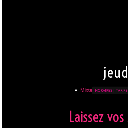
venir. Néanmoins nous att
circonstance.
Par conséquent pour Monsi
chemise est souhaitable.
jupe. Mesdames, laissez vo
(TRÈS) fortement apprécié
La direction se réserve le 
En savoir + sur le Dresscode
jeud
Mixte
HORAIRES | TARIFS
Laissez vos