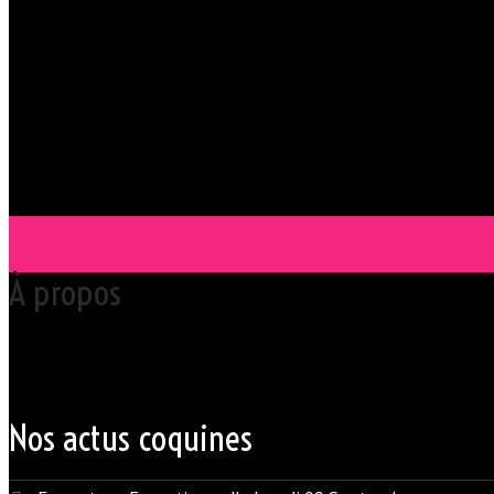
À propos
Votre club libertin l’Orchidée Noire, haut lieu du libertinage à Nantes 
Grâce à cette proximité au centre-ville de Nantes qui nous permet d’accue
du monde libertin.
Les instants de libertinage ne sont pas exclusivement réservés aux wee
des soirées tantôt raffinées, tantôt explosives.
Nos actus coquines