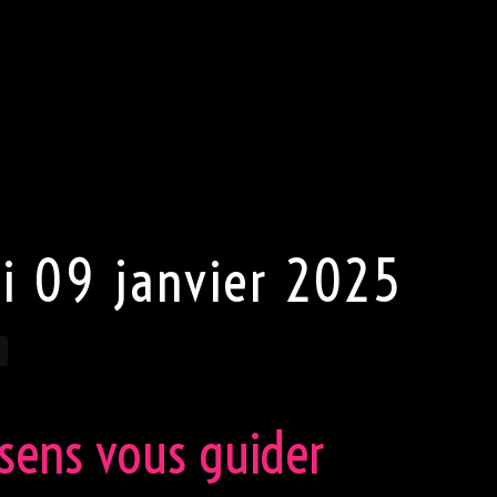
endons de notre clientèle une tenue (très) correcte en tout
eur, pas de jeans, pas de chaussures de sport, et une
 Pour Madame, pas de pantalon mais une robe sexy ou une
tre part la plus sexy s’exprimer. Porter une tenue sexy est
e.
droit de refuser l’entrée au club.
i 09 janvier 2025
 sens vous guider