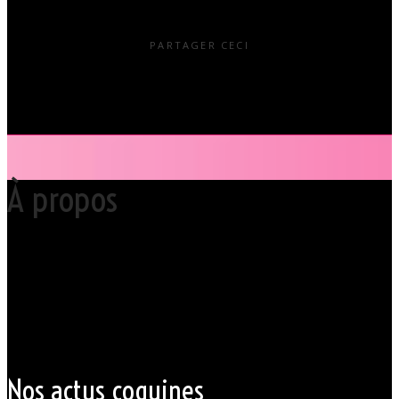
PARTAGER CECI
À propos
Votre club libertin l’Orchidée Noire, haut lieu du libertinage à Nantes en
Pays de la Loire est situé au cœur même de la Ville des ducs de
bretagne, à quelques mètres seulement du CHU Hôtel Dieu.
Grâce à cette proximité au centre-ville de Nantes qui nous permet
d’accueillir nos clients pour des moments d’échangisme, d’évasion et
de détente, dans un lieu facile d’accès, l’Orchidée Noire est devenue
une institution du monde libertin.
Les instants de libertinage ne sont pas exclusivement réservés aux
weekends. L’Orchidée Noire vous ouvre ses portes tous les jours de la
semaine pour des après-midi tendres, secrètes ou coquines, mais
aussi pour des soirées tantôt raffinées, tantôt explosives.
Nos actus coquines