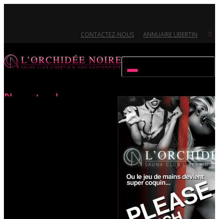
CONTACTEZ-NOUS
ANNUAIRE LIBERTIN
Activer/désactiver navigation
Please touch me
Accueil
Évènements
Please touch me
Ouvert 7/7 - Pour toutes informations, contactez-nous au 02.51.72.21.81