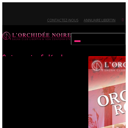
CONTACTEZ-NOUS
ANNUAIRE LIBERTIN
Activer/désactiver navigation
Orgie romaine & décadence
Accueil
Évènements
Orgie romaine & décadence
Ouvert 7/7 - Pour toutes informations, contactez-nous au 02.51.72.21.81