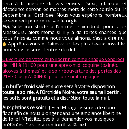
sera à la mesure de vos envies… Sexe, glamour et
décadence seront les maitres mots de cette soirée du 14
Septembre à l’Orchidée. Nous vous espérons nombreux
ce vendredi pour cette sainte orgie !
NB:
Sélection stricte à l’entrée ce vendredi pour vous
Messieurs, alors même si il y a de fortes chances que
vous finissiez comme nous vous aimons, c’est à dire nu…
Apprêtez-vous et faites-vous les plus beaux possibles
pour vous assurer l’entrée du club..
Ouverture de votre club libertin comme chaque vendredi
de 14H à 19H00 pour une après-midi coquine (balnéo,
alcoves à thèmes) et le soir réouverture des portes dès
21H30 jusqu’à 04H00 pour une nuit orgiaque.
Un buffet froid salé et sucré sera à votre disposition
toute la soirée. À l’Orchidée Noire, votre sauna libertin,
les softs sont gratuits et à discrétion toute la nuit.
Aux platines ce soir
DJ Fred Mirage assurera le dance-
floor afin de nous plonger dans une ambiance libertine
de folie ! N’hésitez pas à lui demander vos musiques
préférées. Ce soir attention il se lâche !