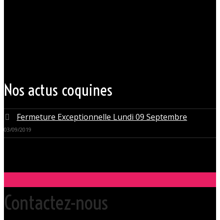
Votre club libertin l’Orchidée Noire, haut lieu du libertinage à Nantes en
Pays de la Loire est situé au cœur même de la Ville des ducs de
bretagne, à quelques mètres seulement du CHU Hôtel Dieu.
Grâce à cette proximité au centre-ville de Nantes qui nous permet
d’accueillir nos clients pour des moments d’échangisme, d’évasion et
de détente, dans un lieu facile d’accès, l’Orchidée Noire est devenue
une institution du monde libertin.
Les instants de libertinage ne sont pas exclusivement réservés aux
weekends. L’Orchidée Noire vous ouvre ses portes tous les jours de la
semaine pour des après-midi tendres, secrètes ou coquines, mais
aussi pour des soirées tantôt raffinées, tantôt explosives.
Nos actus coquines
Fermeture Exceptionnelle Lundi 09 Septembre
03/09/2019
Contactez-nous