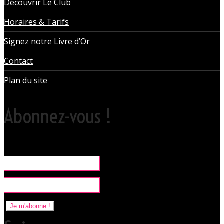
Découvrir Le Club
Horaires & Tarifs
Signez notre Livre d’Or
Contact
Plan du site
Abonnez-vous !
Rare, coquine & pratique la newsletter pour organiser vos sorties
libertines à l'Orchidée Noire.
Je m'abonne !