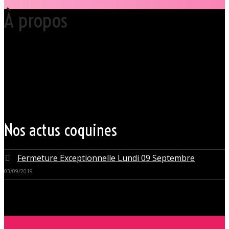
À propos
Votre club libertin l’Orchidée Noire, haut lieu du libertinage à Nantes en
Pays de la Loire est situé au cœur même de la Ville des ducs de
bretagne, à quelques mètres seulement du CHU Hôtel Dieu.
Grâce à cette proximité au centre-ville de Nantes qui nous permet
d’accueillir nos clients pour des moments d’échangisme, d’évasion et
de détente, dans un lieu facile d’accès, l’Orchidée Noire est devenue
une institution du monde libertin.
Les instants de libertinage ne sont pas exclusivement réservés aux
weekends. L’Orchidée Noire vous ouvre ses portes tous les jours de la
semaine pour des après-midi tendres, secrètes ou coquines, mais
aussi pour des soirées tantôt raffinées, tantôt explosives.
Nos actus coquines
Fermeture Exceptionnelle Lundi 09 Septembre
03/09/2019