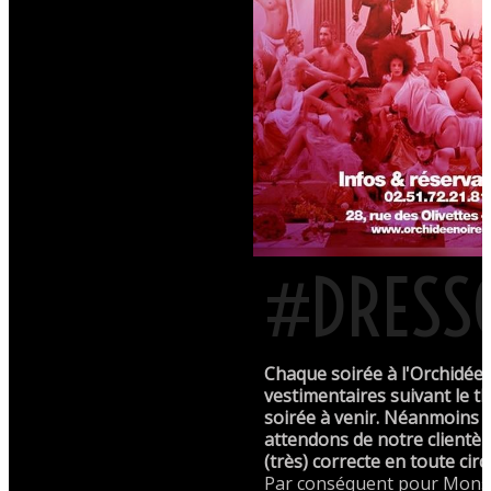
#DRESS
Chaque soirée à l'Orchidée 
vestimentaires suivant le t
soirée à venir. Néanmoins 
attendons de notre clientè
(très) correcte en toute cir
Par conséquent pour Monsi