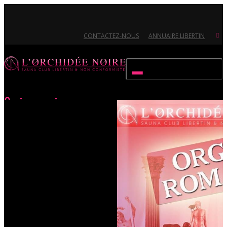
CONTACTEZ-NOUS
ANNUAIRE LIBERTIN
Activer/désactiver navigation
Orgie romaine
Accueil
Évènements
Orgie romaine
Ouvert 7/7 - Pour toutes informations, contactez-nous au 02.51.72.21.81