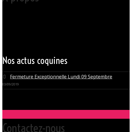
Votre club libertin l’Orchidée Noire, haut lieu du libertinage à Nantes en
Pays de la Loire est situé au cœur même de la Ville des ducs de
bretagne, à quelques mètres seulement du CHU Hôtel Dieu.
Grâce à cette proximité au centre-ville de Nantes qui nous permet
d’accueillir nos clients pour des moments d’échangisme, d’évasion et
de détente, dans un lieu facile d’accès, l’Orchidée Noire est devenue
une institution du monde libertin.
Les instants de libertinage ne sont pas exclusivement réservés aux
weekends. L’Orchidée Noire vous ouvre ses portes tous les jours de la
semaine pour des après-midi tendres, secrètes ou coquines, mais
aussi pour des soirées tantôt raffinées, tantôt explosives.
Nos actus coquines
Fermeture Exceptionnelle Lundi 09 Septembre
03/09/2019
Contactez-nous