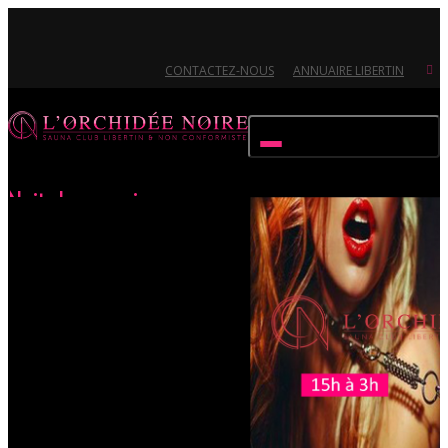
CONTACTEZ-NOUS
ANNUAIRE LIBERTIN
Activer/désactiver navigation
Nuit des coquines
Accueil
Évènements
Nuit des coquines
Ouvert 7/7 - Pour toutes informations, contactez-nous au 02.51.72.21.81