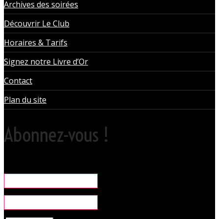
Archives des soirées
Découvrir Le Club
Horaires & Tarifs
Signez notre Livre d’Or
Contact
Plan du site
Abonnez-vous !
Rare, coquine & pratique la newsletter pour organiser vos sorties
libertines à l'Orchidée Noire.