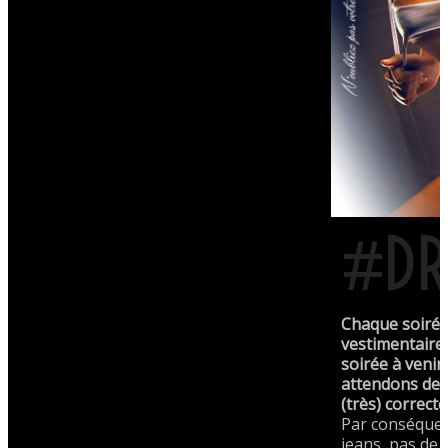
#DR
Chaque soirée 
vestimentaires
soirée à veni
attendons de 
(très) correct
Par conséquen
jeans, pas de 