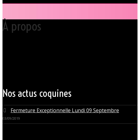
À propos
Votre club libertin l’Orchidée Noire, haut lieu du libertinage à Nantes en
Pays de la Loire est situé au cœur même de la Ville des ducs de
bretagne, à quelques mètres seulement du CHU Hôtel Dieu.
Grâce à cette proximité au centre-ville de Nantes qui nous permet
d’accueillir nos clients pour des moments d’échangisme, d’évasion et
de détente, dans un lieu facile d’accès, l’Orchidée Noire est devenue
une institution du monde libertin.
Les instants de libertinage ne sont pas exclusivement réservés aux
weekends. L’Orchidée Noire vous ouvre ses portes tous les jours de la
semaine pour des après-midi tendres, secrètes ou coquines, mais
aussi pour des soirées tantôt raffinées, tantôt explosives.
Nos actus coquines
Fermeture Exceptionnelle Lundi 09 Septembre
03/09/2019