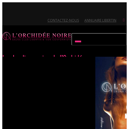
CONTACTEZ-NOUS
ANNUAIRE LIBERTIN
Activer/désactiver navigation
Les Jeudis coquins de l’Orchidée
Accueil
Évènements
Les Jeudis coquins de l’Orchidée
Ouvert 7/7 - Pour toutes informations, contactez-nous au 02.51.72.21.81