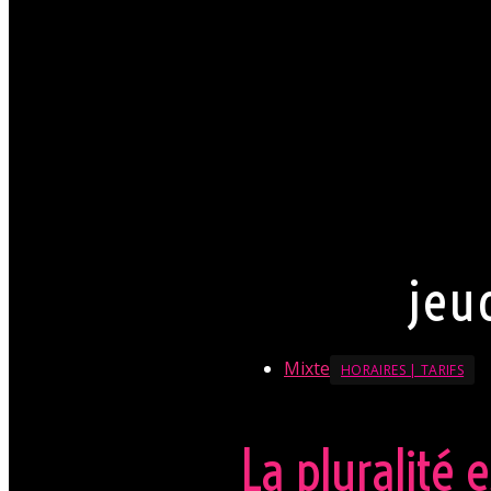
Chaque soirée à l'Orchidée a 
Néanmoins nous attendons de 
circonstance.
Par conséquent pour Monsieur
est souhaitable. Pour Madam
Mesdames, laissez votre part 
fortement appréciée.
La direction se réserve le dro
En savoir + sur le Dresscode
jeu
Mixte
HORAIRES | TARIFS
La pluralité e