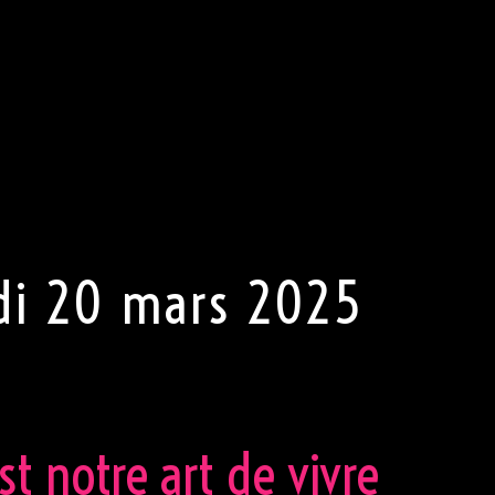
ses codes vestimentaires suivant le thème de la soirée à veni
notre clientèle une tenue (très) correcte en toute
, pas de jeans, pas de chaussures de sport, et une chemis
e, pas de pantalon mais une robe sexy ou une jupe.
la plus sexy s’exprimer. Porter une tenue sexy est (TRÈS)
it de refuser l’entrée au club.
di 20 mars 2025
st notre art de vivre