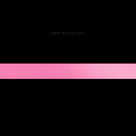
PARTAGER CECI
en Pays de la Loire est situé au cœur même de la Ville des ducs de bretagn
illir nos clients pour des moments d’échangisme, d’évasion et de détente, 
kends. L’Orchidée Noire vous ouvre ses portes tous les jours de la semai