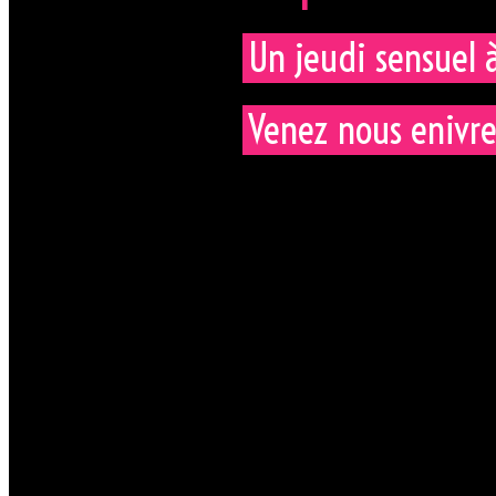
Un jeudi sensuel 
Venez nous enivre
Pour toutes informations et in
expliquer le déroulement de la 
contact
disponible ici
.