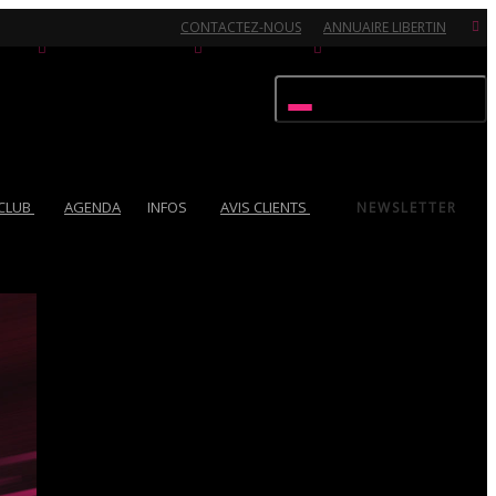
CONTACTEZ-NOUS
ANNUAIRE LIBERTIN
Activer/désactiver navigation
 CLUB
AGENDA
INFOS
AVIS CLIENTS
NEWSLETTER
Ouvert 7/7 - Pour toutes informations, contactez-nous au 02.51.72.21.81