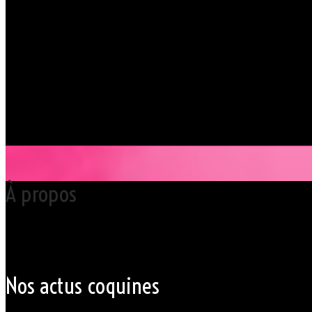
À propos
Votre club libertin l’Orchidée Noire, haut lieu du libertinage à Nantes 
Grâce à cette proximité au centre-ville de Nantes qui nous permet d’accue
du monde libertin.
Les instants de libertinage ne sont pas exclusivement réservés aux wee
des soirées tantôt raffinées, tantôt explosives.
Nos actus coquines