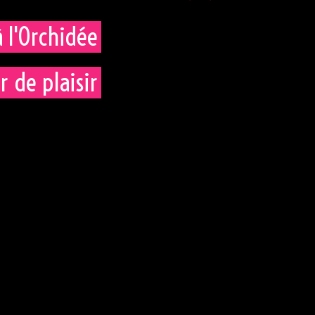
à l'Orchidée
r de plaisir
scriptions,
appelez-nous et nous prendrons le temps de vo
soirée au 02 51 72 21 81 ou par email via le formulaire de