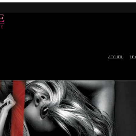
ACCUEIL
LE