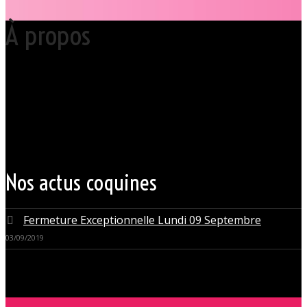
À propos
Votre club libertin l’Orchidée Noire, haut lieu du libertinage à Nantes en
Pays de la Loire est situé au cœur même de la Ville des ducs de
bretagne, à quelques mètres seulement du CHU Hôtel Dieu.
Grâce à cette proximité au centre-ville de Nantes qui nous permet
d’accueillir nos clients pour des moments d’échangisme, d’évasion et
de détente, dans un lieu facile d’accès, l’Orchidée Noire est devenue
une institution du monde libertin.
Les instants de libertinage ne sont pas exclusivement réservés aux
weekends. L’Orchidée Noire vous ouvre ses portes tous les jours de la
semaine pour des après-midi tendres, secrètes ou coquines, mais
aussi pour des soirées tantôt raffinées, tantôt explosives.
Nos actus coquines
Fermeture Exceptionnelle Lundi 09 Septembre
03/09/2019