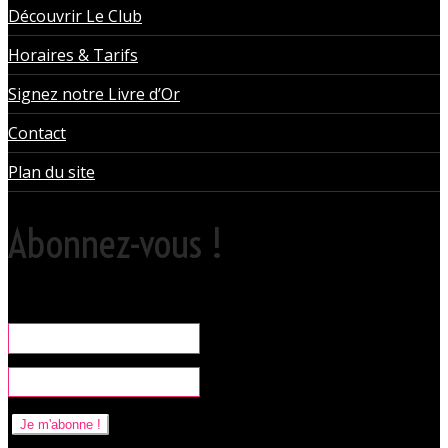
Découvrir Le Club
Horaires & Tarifs
Signez notre Livre d’Or
Contact
Plan du site
Abonnez-vous !
Rare, coquine & pratique la newsletter pour organiser vos sorties
libertines à l'Orchidée Noire.
Je m'abonne !