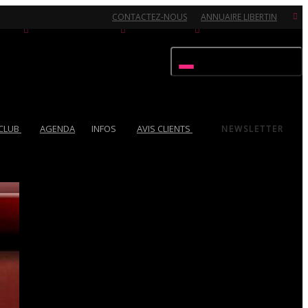
CONTACTEZ-NOUS
ANNUAIRE LIBERTIN
Activer/désactiver navigation
 CLUB
AGENDA
INFOS
AVIS CLIENTS
NEWSLETTER
Ouvert 7/7 - Pour toutes informations, contactez-nous au 02.51.72.21.81