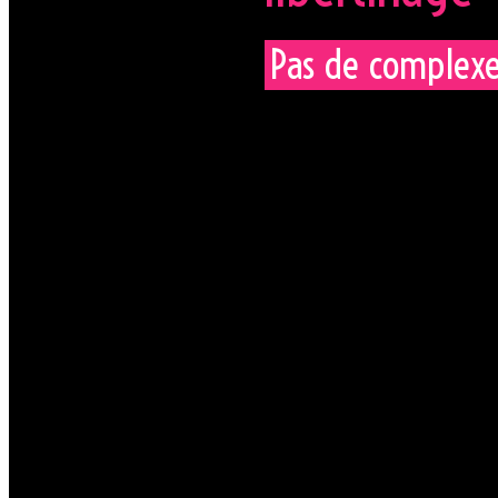
Pas de complexe
Ce jeudi de 14h à 3h, l’Orc
sous le signe du délire et d
l’après-midi et préparez-vo
soleil.
Si votre garde-robe cache d
fait frissonner d’excitation,
célébration de la folie pur
véritable libertinage. C’est
embrassent leurs désirs san
portent pas de jugements. Ici
Pour toutes informations et 
vous expliquer le déroulemen