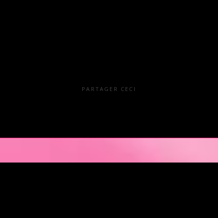
PARTAGER CECI
en Pays de la Loire est situé au cœur même de la Ville des ducs de bretagn
illir nos clients pour des moments d’échangisme, d’évasion et de détente, 
kends. L’Orchidée Noire vous ouvre ses portes tous les jours de la semai