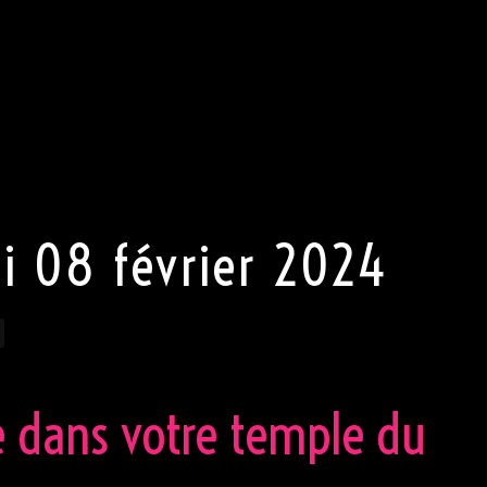
ndons de notre clientèle une tenue (très) correcte en toute
eur, pas de jeans, pas de chaussures de sport, et une
Pour Madame, pas de pantalon mais une robe sexy ou une ju
rt la plus sexy s’exprimer. Porter une tenue sexy est (TRÈS)
roit de refuser l’entrée au club.
i 08 février 2024
e dans votre temple du