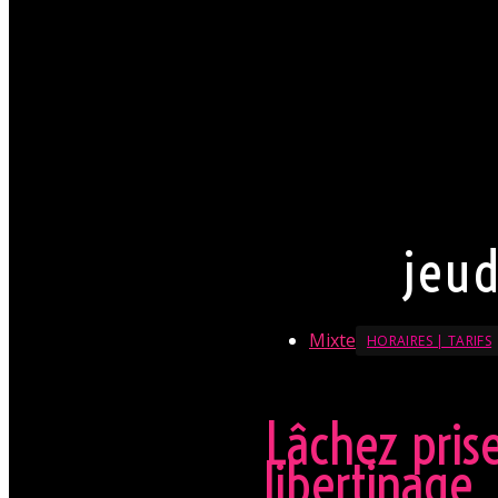
venir. Néanmoins nous atte
circonstance.
Par conséquent pour Monsi
chemise est souhaitable. 
Mesdames, laissez votre pa
fortement appréciée.
La direction se réserve le d
En savoir + sur le Dresscode
jeud
Mixte
HORAIRES | TARIFS
Lâchez pris
libertinage