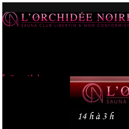
Excite-moi baby
Accueil
Évènements
Excite-moi baby