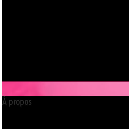
En savoir + sur le Dresscode
À propos
Votre club libertin l’Orchidée Noire, haut lieu du libertinage à Nantes 
Grâce à cette proximité au centre-ville de Nantes qui nous permet d’accue
du monde libertin.
Les instants de libertinage ne sont pas exclusivement réservés aux wee
des soirées tantôt raffinées, tantôt explosives.