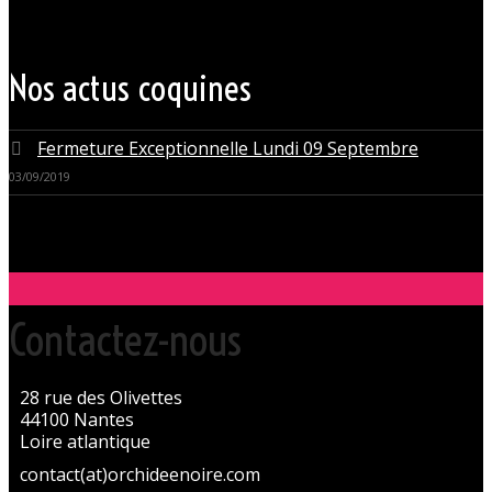
Les instants de libertinage ne sont pas exclusivement réservés aux
weekends. L’Orchidée Noire vous ouvre ses portes tous les jours de la
semaine pour des après-midi tendres, secrètes ou coquines, mais
aussi pour des soirées tantôt raffinées, tantôt explosives.
Nos actus coquines
Fermeture Exceptionnelle Lundi 09 Septembre
03/09/2019
Contactez-nous
28 rue des Olivettes
44100 Nantes
Loire atlantique
contact(at)orchideenoire.com