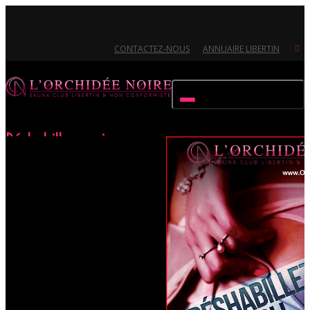
CONTACTEZ-NOUS
ANNUAIRE LIBERTIN
Activer/désactiver navigation
Déshabillez-moi
Accueil
Évènements
Déshabillez-moi
Ouvert 7/7 - Pour toutes informations, contactez-nous au 02.51.72.21.81