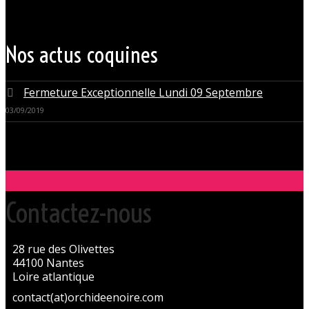
Les instants de libertinage ne sont pas exclusivement réservés aux
weekends. L’Orchidée Noire vous ouvre ses portes tous les jours de la
semaine pour des après-midi tendres, secrètes ou coquines, mais
aussi pour des soirées tantôt raffinées, tantôt explosives.
Nos actus coquines
Fermeture Exceptionnelle Lundi 09 Septembre
03/09/2019
Contactez-nous
28 rue des Olivettes
44100 Nantes
Loire atlantique
contact(at)orchideenoire.com