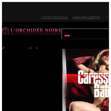
CONTACTEZ-NOUS
ANNUAIRE LIBERTIN
Activer/désactiver navigation
Caresse-moi baby
Accueil
Évènements
Caresse-moi baby
Ouvert 7/7 - Pour toutes informations, contactez-nous au 02.51.72.21.81