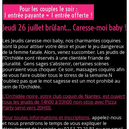
Pour les couples le soir :
1 entrée payante = 1 entrée offerte !
Jeudi 26 juillet brûlant… Caresse-moi baby !
Les Jeudis caresse-moi baby, nos charmantes coquines
sont là pour attiser votre désir et jouer le jeu dangereux
de la femme fatale. Alors, venez succomber. Les jeudis de
l’Orchidée sont réservés à une clientèle friande de
pluralité. Gens sages s’abstenir, certaines scènes
pourraient vous choquer. Ce soir, massages coquins afin
de vous faire oublier tous le stress de la semaine.N
‘oubliez pas que le mot sagesse est un mot prohibé au
sein de l’Orchidée..
L’Orchidée noire, votre club coquin de Nantes, est ouvert
tous les jeudis de 14h00 à 03h00 non-stop avec Pizza
Party servi vers 20H00.
Pour toutes informations et inscriptions,
appelez-nous
et nous prendrons le temps de vous expliquer le
déroulement de la soirée au 02 51 72 21 81 ou par email