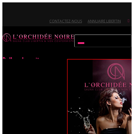
CONTACTEZ-NOUS
ANNUAIRE LIBERTIN
Activer/désactiver navigation
Belles de nuit
Accueil
Évènements
Belles de nuit
Ouvert 7/7 - Pour toutes informations, contactez-nous au 02.51.72.21.81