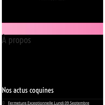
À propos
Votre club libertin l’Orchidée Noire, haut lieu du libertinage à Nantes en
Pays de la Loire est situé au cœur même de la Ville des ducs de
bretagne, à quelques mètres seulement du CHU Hôtel Dieu.
Grâce à cette proximité au centre-ville de Nantes qui nous permet
d’accueillir nos clients pour des moments d’échangisme, d’évasion et
de détente, dans un lieu facile d’accès, l’Orchidée Noire est devenue
une institution du monde libertin.
Les instants de libertinage ne sont pas exclusivement réservés aux
weekends. L’Orchidée Noire vous ouvre ses portes tous les jours de la
semaine pour des après-midi tendres, secrètes ou coquines, mais
aussi pour des soirées tantôt raffinées, tantôt explosives.
Nos actus coquines
Fermeture Exceptionnelle Lundi 09 Septembre